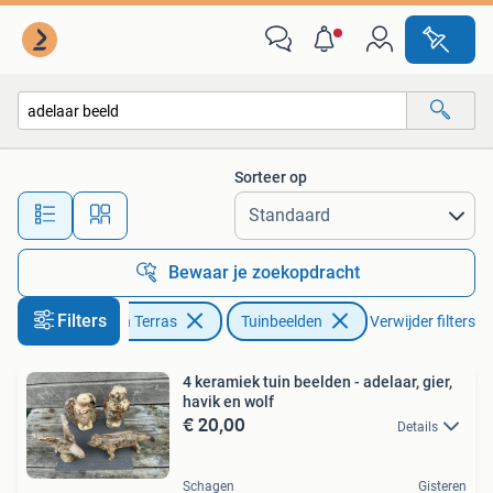
Tuinbeelden
Sorteer op
Alle afstanden…
Bewaar je zoekopdracht
Filters
Tuin en Terras
Tuinbeelden
Verwijder filters
4 keramiek tuin beelden - adelaar, gier,
havik en wolf
€ 20,00
Details
Schagen
Gisteren