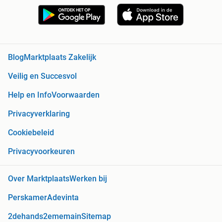
Blog
Marktplaats Zakelijk
Veilig en Succesvol
Help en Info
Voorwaarden
Privacyverklaring
Cookiebeleid
Privacyvoorkeuren
Over Marktplaats
Werken bij
Perskamer
Adevinta
2dehands
2ememain
Sitemap