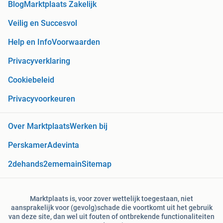
Blog
Marktplaats Zakelijk
Veilig en Succesvol
Help en Info
Voorwaarden
Privacyverklaring
Cookiebeleid
Privacyvoorkeuren
Over Marktplaats
Werken bij
Perskamer
Adevinta
2dehands
2ememain
Sitemap
Marktplaats is, voor zover wettelijk toegestaan, niet
aansprakelijk voor (gevolg)schade die voortkomt uit het gebruik
van deze site, dan wel uit fouten of ontbrekende functionaliteiten