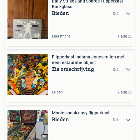
Bally Strikes and Spares Flipperkast
Backglass
Bieden
Details
Maastricht
1 aug 26
Flipperkast Indiana Jones ruilen met
een restauratie object
Zie omschrijving
Details
Leiden
2 aug 26
Mooie speak easy flipperkast
Bieden
Details