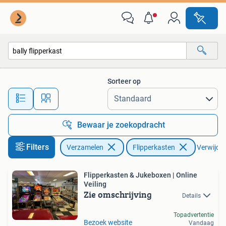
Automaten | Flipperkasten
Sorteer op
Alle afstanden…
Bewaar je zoekopdracht
Filters
Verzamelen
Flipperkasten
Verwijder 
Flipperkasten & Jukeboxen | Online
Veiling
Zie omschrijving
Details
Topadvertentie
Bezoek website
Vandaag