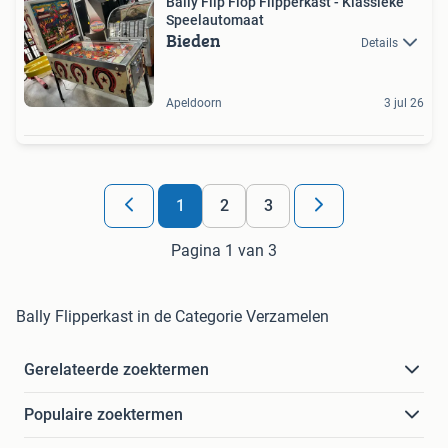
Bally Flip Flop Flipperkast - Klassieke
Speelautomaat
Bieden
Details
Apeldoorn
3 jul 26
1
2
3
Pagina 1 van 3
Bally Flipperkast in de Categorie Verzamelen
Gerelateerde zoektermen
Populaire zoektermen