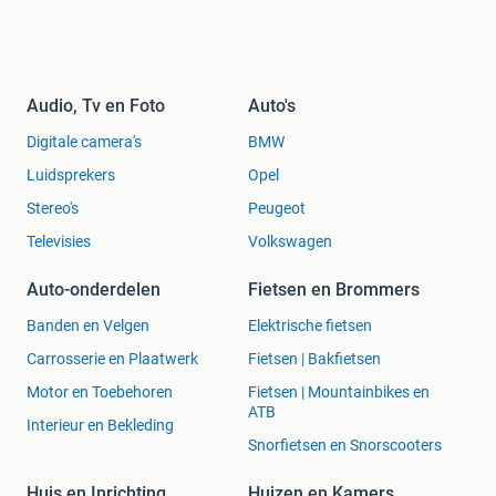
Audio, Tv en Foto
Auto's
Digitale camera's
BMW
Luidsprekers
Opel
Stereo's
Peugeot
Televisies
Volkswagen
Auto-onderdelen
Fietsen en Brommers
Banden en Velgen
Elektrische fietsen
Carrosserie en Plaatwerk
Fietsen | Bakfietsen
Motor en Toebehoren
Fietsen | Mountainbikes en
ATB
Interieur en Bekleding
Snorfietsen en Snorscooters
Huis en Inrichting
Huizen en Kamers