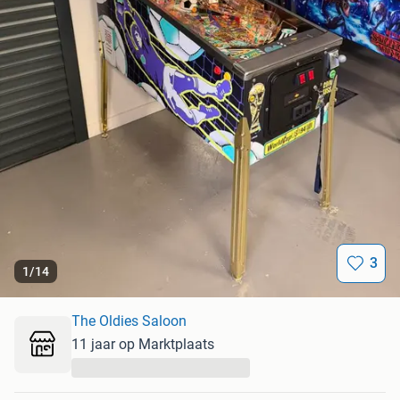
3
1
/
14
The Oldies Saloon
11 jaar op Marktplaats
...