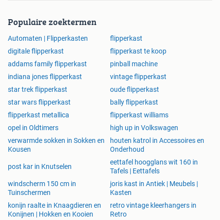
Populaire zoektermen
Automaten | Flipperkasten
flipperkast
digitale flipperkast
flipperkast te koop
addams family flipperkast
pinball machine
indiana jones flipperkast
vintage flipperkast
star trek flipperkast
oude flipperkast
star wars flipperkast
bally flipperkast
flipperkast metallica
flipperkast williams
opel in Oldtimers
high up in Volkswagen
verwarmde sokken in Sokken en
houten katrol in Accessoires en
Kousen
Onderhoud
eettafel hoogglans wit 160 in
post kar in Knutselen
Tafels | Eettafels
windscherm 150 cm in
joris kast in Antiek | Meubels |
Tuinschermen
Kasten
konijn raalte in Knaagdieren en
retro vintage kleerhangers in
Konijnen | Hokken en Kooien
Retro