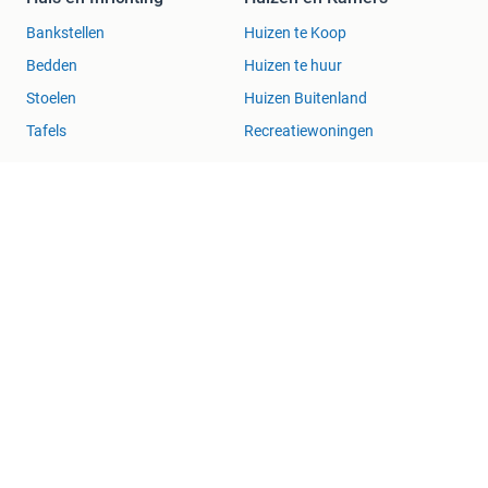
Bankstellen
Huizen te Koop
Bedden
Huizen te huur
Stoelen
Huizen Buitenland
Tafels
Recreatiewoningen
Kleding | Dames
Zakelijke goederen
Jurken
Horeca
Mutsen, Sjaals en
Kantoor en Inrichting
Handschoenen
Machines en Bouw
Schoenen
Tractoren
Winterjassen