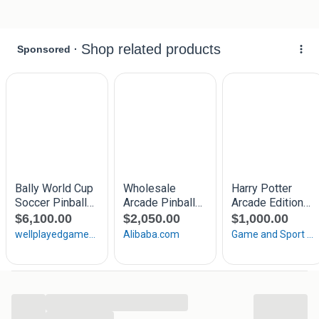
Voor meer info : 0610789249
Volg ons ook op Facebook, Instagram & TikTok
The Oldies Saloon
Enschede
...
...