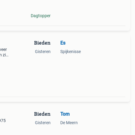
Dagtopper
Bieden
Es
veer
Gisteren
Spijkenisse
n zie
Bieden
Tom
1975
Gisteren
De Meern