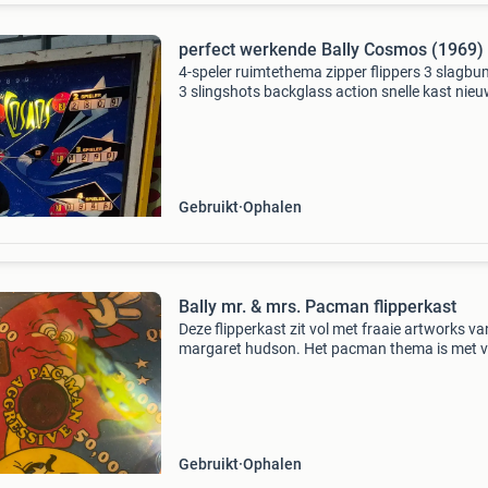
perfect werkende Bally Cosmos (1969)
4-speler ruimtethema zipper flippers 3 slagb
3 slingshots backglass action snelle kast nie
tellerkastruit schoongemaakt en afgesteld ka
tegen onkostenvergoeding gebracht worden
Gebruikt
Ophalen
Bally mr. & mrs. Pacman flipperkast
Deze flipperkast zit vol met fraaie artworks va
margaret hudson. Het pacman thema is met v
humor over de hele kast terug te vinden. Hele 
goed spelende flipperkast. 1982 En zeer degeli
gebo
Gebruikt
Ophalen