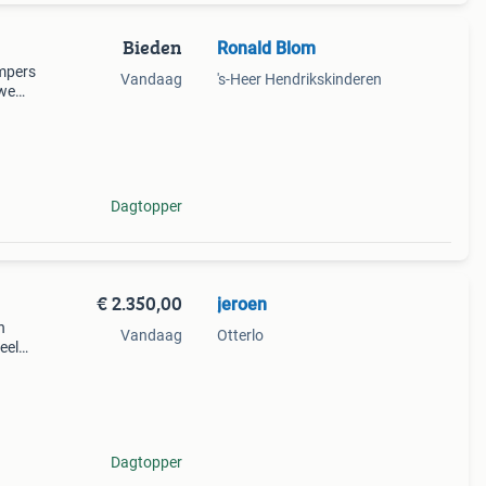
Bieden
Ronald Blom
umpers
Vandaag
's-Heer Hendrikskinderen
uwe
n
Dagtopper
€ 2.350,00
jeroen
n
Vandaag
Otterlo
eel
nette
jk
Dagtopper