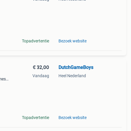
n
aard,
Topadvertentie
Bezoek website
€ 32,00
DutchGameBoys
Vandaag
Heel Nederland
mes
l
Topadvertentie
Bezoek website