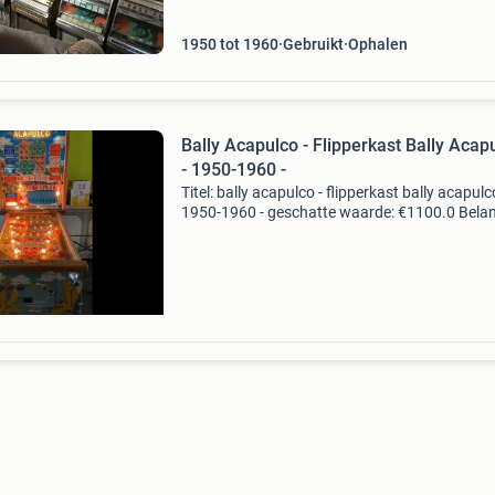
platencollect
1950 tot 1960
Gebruikt
Ophalen
Bally Acapulco - Flipperkast Bally Acap
- 1950-1960 -
Titel: bally acapulco - flipperkast bally acapulc
1950-1960 - geschatte waarde: €1100.0 Belang
winnende biedingen zijn exclusief 9%
koperbescherming + €3 kavel beschrijving haa