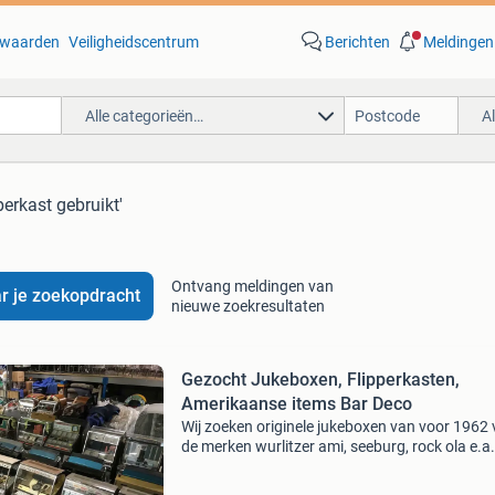
waarden
Veiligheidscentrum
Berichten
Meldingen
Alle categorieën…
A
pperkast gebruikt'
Ontvang meldingen van
r je zoekopdracht
nieuwe zoekresultaten
Gezocht Jukeboxen, Flipperkasten,
Amerikaanse items Bar Deco
Wij zoeken originele jukeboxen van voor 1962
de merken wurlitzer ami, seeburg, rock ola e.a.
Zowel gerestaureerde als originele exemplare
(defect geen bezwaar); tevens onderdelen en