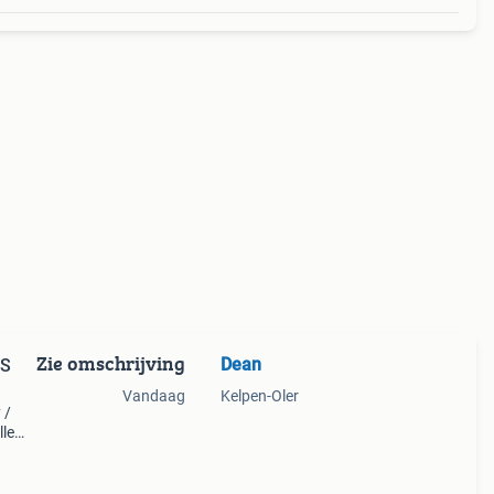
Zie omschrijving
Dean
SS
Vandaag
Kelpen-Oler
 /
lle
r je
 m