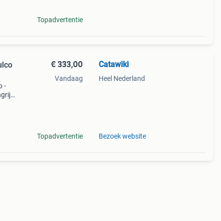
Topadvertentie
€ 333,00
Catawiki
ulco
Vandaag
Heel Nederland
o -
rijk:
l een
Topadvertentie
Bezoek website