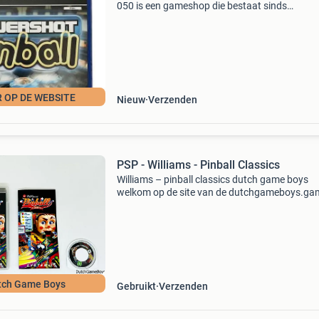
050 is een gameshop die bestaat sinds
2017.inkoop en verkoop van spelcomputers e
games.geen fysieke winkel! Ophalen kan uiter
maar wel op afspraak. Bezo
 OP DE WEBSITE
Nieuw
Verzenden
PSP - Williams - Pinball Classics
Williams – pinball classics dutch game boys
welkom op de site van de dutchgameboys.ga
en consoles van heel veel platforms. Neem sne
eens een kijkje.gratis verzending boven de 100
euro.tot ziens bi
tch Game Boys
Gebruikt
Verzenden