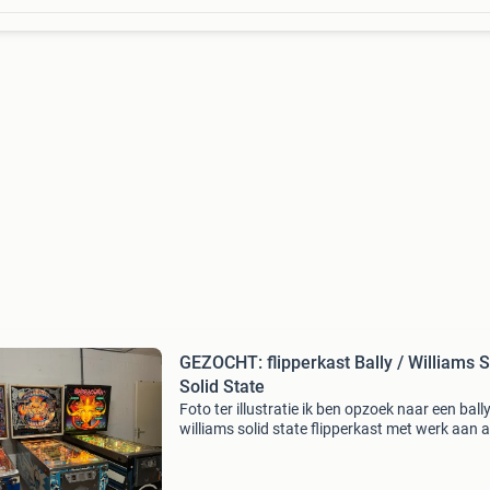
GEZOCHT: flipperkast Bally / Williams 
Solid State
Foto ter illustratie ik ben opzoek naar een bally
williams solid state flipperkast met werk aan a
modellen zijn welkom mocht je een hebben waa
geen tijd mee voor hebt of die in de weg staat