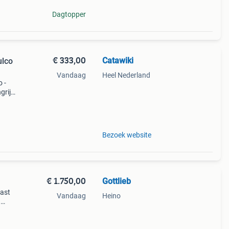
Dagtopper
€ 333,00
Catawiki
ulco
Vandaag
Heel Nederland
o -
rijk:
l een
Bezoek website
€ 1.750,00
Gottlieb
kast
Vandaag
Heino
g
x
d