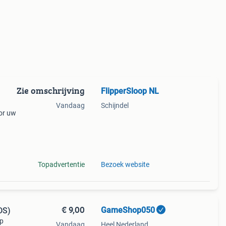
Zie omschrijving
FlipperSloop NL
Vandaag
Schijndel
or uw
n
Topadvertentie
Bezoek website
€ 9,00
GameShop050
DS)
p
Vandaag
Heel Nederland