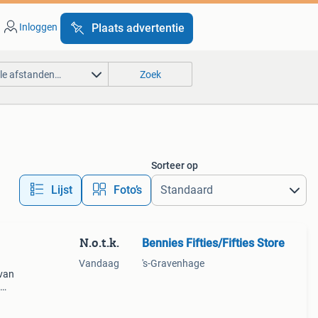
Inloggen
Plaats advertentie
lle afstanden…
Zoek
Sorteer op
Lijst
Foto’s
N.o.t.k.
Bennies Fifties/Fifties Store
Vandaag
's-Gravenhage
 van
n