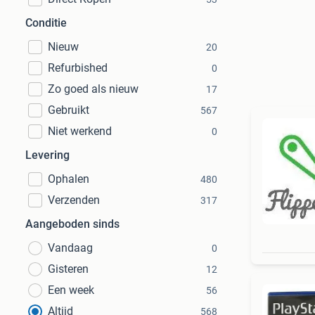
Conditie
Nieuw
20
Refurbished
0
Zo goed als nieuw
17
Gebruikt
567
Niet werkend
0
Levering
Ophalen
480
Verzenden
317
Aangeboden sinds
Vandaag
0
Gisteren
12
Een week
56
Altijd
568