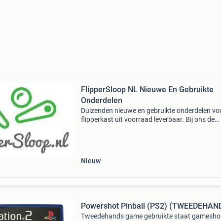
FlipperSloop NL Nieuwe En Gebruikte
Onderdelen
Duizenden nieuwe en gebruikte onderdelen vo
flipperkast uit voorraad leverbaar. Bij ons de
scherpste prijzen en beste kwaliteit. Dagelijks
komen er nieuwe en gebruikte onderdelen bij i
onze web
Nieuw
Powershot Pinball (PS2) (TWEEDEHAN
Tweedehands game gebruikte staat gamesho