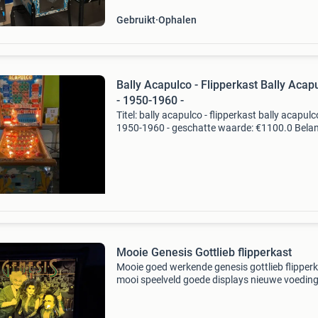
Gebruikt
Ophalen
Bally Acapulco - Flipperkast Bally Acap
- 1950-1960 -
Titel: bally acapulco - flipperkast bally acapulc
1950-1960 - geschatte waarde: €1100.0 Belang
winnende biedingen zijn exclusief 9%
koperbescherming + €3 kavel beschrijving haa
Mooie Genesis Gottlieb flipperkast
Mooie goed werkende genesis gottlieb flipper
mooi speelveld goede displays nieuwe voedin
nieuw cpu nieuwe ballen gepoetst en in de wa
gezet nieuwe rubbers alles in full led uitgevoer