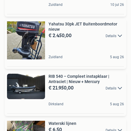
Zuidland
10 jul 26
Yahatsu 30pk JET Buitenboordmotor
nieuw
€ 2.450,00
Details
Zuidland
5 aug 26
RIB 540 – Compleet instapklaar |
Antraciet | Nieuw + Mercury
€ 21.950,00
Details
Dirksland
5 aug 26
Waterski lijnen
€ 6,50
Details