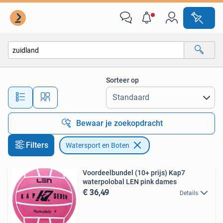
Watersport en Boten
Sorteer op
Alle afstanden…
Bewaar je zoekopdracht
Filters
Watersport en Boten
Voordeelbundel (10+ prijs) Kap7
waterpolobal LEN pink dames
€ 36,49
Details