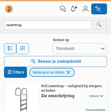
Watersport en Boten
Sorteer op
Alle afstanden…
Bewaar je zoekopdracht
Filters
Watersport en Boten
RVS zwemtrap – veiligheid bij steigers
en kades
Zie omschrijving
Details
Topadvertentie