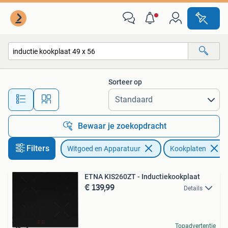
Kookplaten
Sorteer op
Alle afstanden…
Bewaar je zoekopdracht
Filters
Witgoed en Apparatuur
Kookplaten
ETNA KIS260ZT - Inductiekookplaat
€ 139,99
Details
Topadvertentie