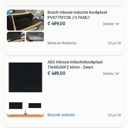
Bosch inbouw inductie kookplaat
PVS775FC5E //2 FASE//
€ 499,00
Details
Berkel en Rodenrijs
23 jul 26
AEG Inbouw Inductiekookplaat
TI64IG00FZ 60cm - Zwart
€ 489,00
Details
Bijna uitverkocht
Bezoek website
23 jul 26