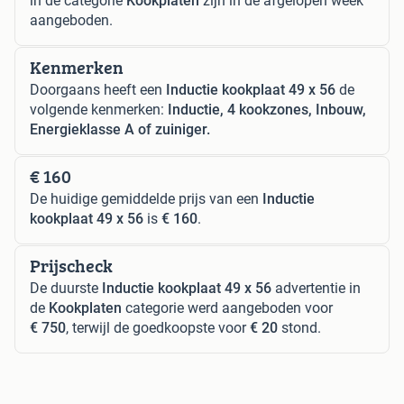
in de categorie
Kookplaten
zijn in de afgelopen week
aangeboden.
Kenmerken
Doorgaans heeft een
Inductie kookplaat 49 x 56
de
volgende kenmerken:
Inductie, 4 kookzones, Inbouw,
Energieklasse A of zuiniger.
€ 160
De huidige gemiddelde prijs van een
Inductie
kookplaat 49 x 56
is
€ 160
.
Prijscheck
De duurste
Inductie kookplaat 49 x 56
advertentie in
de
Kookplaten
categorie werd aangeboden voor
€ 750
, terwijl de goedkoopste voor
€ 20
stond.