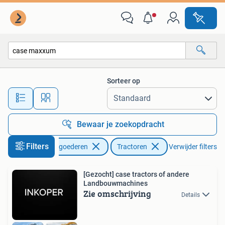
Agrarisch | Tractoren
Sorteer op
Alle afstanden…
Bewaar je zoekopdracht
Filters
Zakelijke goederen
Tractoren
Verwijder filters
[Gezocht] case tractors of andere
Landbouwmachines
Zie omschrijving
Details