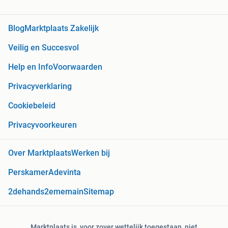
Blog
Marktplaats Zakelijk
Veilig en Succesvol
Help en Info
Voorwaarden
Privacyverklaring
Cookiebeleid
Privacyvoorkeuren
Over Marktplaats
Werken bij
Perskamer
Adevinta
2dehands
2ememain
Sitemap
Marktplaats is, voor zover wettelijk toegestaan, niet