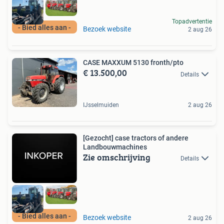
Topadvertentie
- Bied alles aan -
Bezoek website
2 aug 26
CASE MAXXUM 5130 fronth/pto
€ 13.500,00
Details
IJsselmuiden
2 aug 26
[Gezocht] case tractors of andere
Landbouwmachines
Zie omschrijving
Details
- Bied alles aan -
Bezoek website
2 aug 26