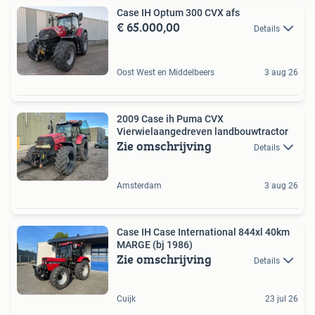
Case IH Optum 300 CVX afs
€ 65.000,00
Details
Oost West en Middelbeers
3 aug 26
2009 Case ih Puma CVX
Vierwielaangedreven landbouwtractor
Zie omschrijving
Details
Amsterdam
3 aug 26
Case IH Case International 844xl 40km
MARGE (bj 1986)
Zie omschrijving
Details
Cuijk
23 jul 26