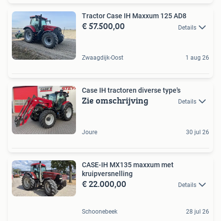
Tractor Case IH Maxxum 125 AD8
€ 57.500,00
Details
Zwaagdijk-Oost
1 aug 26
Case IH tractoren diverse type's
Zie omschrijving
Details
Joure
30 jul 26
CASE-IH MX135 maxxum met
kruipversnelling
€ 22.000,00
Details
Schoonebeek
28 jul 26