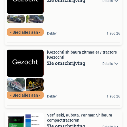
Zie omschrijving
Details
- Bied alles aan -
Delden
1 aug 26
[Gezocht] shibaura zitmaaier / tractors
[Gezocht]
Zie omschrijving
Details
- Bied alles aan -
Delden
1 aug 26
Verf Iseki, Kubota, Yanmar, Shibaura
compacttractoren
Zie omschrijving
Details