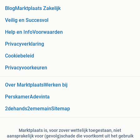
Blog
Marktplaats Zakelijk
Veilig en Succesvol
Help en Info
Voorwaarden
Privacyverklaring
Cookiebeleid
Privacyvoorkeuren
Over Marktplaats
Werken bij
Perskamer
Adevinta
2dehands
2ememain
Sitemap
Marktplaats is, voor zover wettelijk toegestaan, niet
aansprakelijk voor (gevolg)schade die voortkomt uit het gebruik