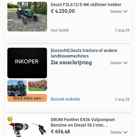
Deutz F2L612/5-NK oldtimer trekker
€ 4.250,00
Details
Oud Gastel
3 aug 26
[Gezocht] Deutz tractors of andere
landbouwmachines
Zie omschrijving
Details
- Bied alles aan -
Bezoek website
3 aug 26
DRUM Panther EX56 Vatpompset
Benzine-en Diesel 56 l/min....
€ 656,48
Details