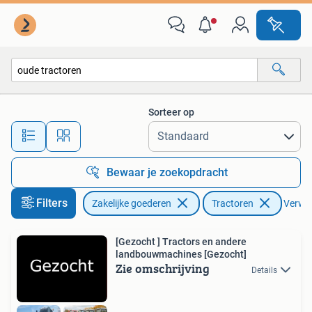
Agrarisch | Tractoren
Sorteer op
Alle afstanden…
Bewaar je zoekopdracht
Filters
Zakelijke goederen
Tractoren
Verwijd
[Gezocht ] Tractors en andere
landbouwmachines [Gezocht]
Zie omschrijving
Details