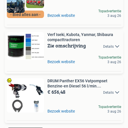
Topadvertentie
- Bied alles aan -
Bezoek website
3 aug 26
Verf Iseki, Kubota, Yanmar, Shibaura
compacttractoren
Zie omschrijving
Details
Topadvertentie
Bezoek website
3 aug 26
DRUM Panther EX56 Vatpompset
Benzine-en Diesel 56 l/min....
€ 656,48
Details
Topadvertentie
Bezoek website
3 aug 26