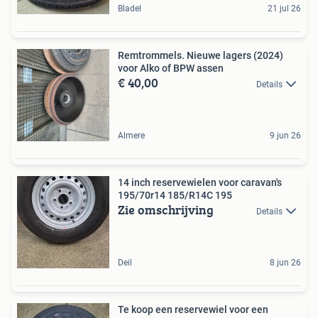
Bladel
21 jul 26
Remtrommels. Nieuwe lagers (2024)
voor Alko of BPW assen
€ 40,00
Details
Almere
9 jun 26
14 inch reservewielen voor caravan's
195/70r14 185/R14C 195
Zie omschrijving
Details
Deil
8 jun 26
Te koop een reservewiel voor een