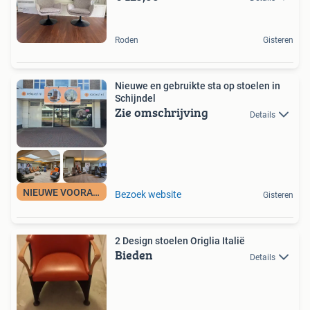
Roden
Gisteren
Nieuwe en gebruikte sta op stoelen in
Schijndel
Zie omschrijving
Details
NIEUWE VOORAAD
Bezoek website
Gisteren
2 Design stoelen Origlia Italië
Bieden
Details