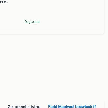
re en
lussen
ges
Dagtopper
Zie omschrijving
Farid Maatvast bouwbedrijf