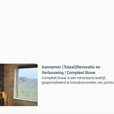
Aannemer (Totaal)Renovatie en
Verbouwing | Compleet Bouw
Compleet bouw is een rotterdams bedrijf,
gespecialiseerd in totaalrenovaties van particu
woningen en bedrijfspanden door heel nederl
Bent u op zoek naar een betrouwbare aannem
voor uw wonin