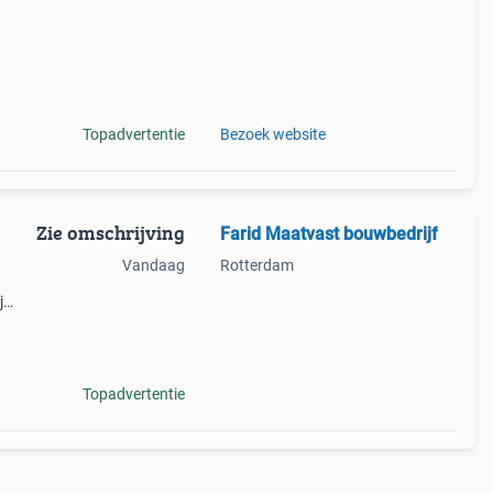
Topadvertentie
Bezoek website
Zie omschrijving
Farid Maatvast bouwbedrijf
Vandaag
Rotterdam
j
en.
kplek
Topadvertentie