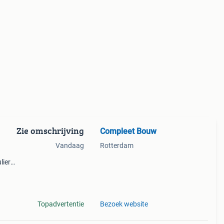
Zie omschrijving
Compleet Bouw
Vandaag
Rotterdam
liere
and.
er
Topadvertentie
Bezoek website