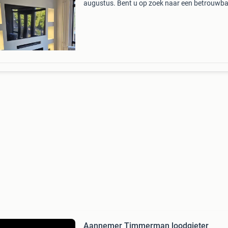
augustus. Bent u op zoek naar een betrouwba
kwalitatief vakman voor al u grote en kleine k
dan bent u bij ons op het juiste adres. Wij zijn 
Aannemer Timmerman loodgieter