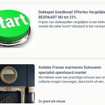
Dakkapel Goedkoop! Offertes Vergelijk
BESPAART NU tot 23%
Prijzen van dakkapellen vergelijken is een klein
moeite die zeker loont! Uiteraard is het versta
om het aanbod van dakkapelleveranciers in d
regio te kennen voordat je een keuze maakt. I
divers
Antieke Franse marmeren Schouwen
specialist openhaard mantel
We hebben weer een prachtige schouw aan o
collectie mogen toevoegen, deze komt uit een
prachtige villa, die helaas plaats moest maken
20 nieuwbouw appartementen. Uniek exempla
een prachti
Zo goed als nieuw