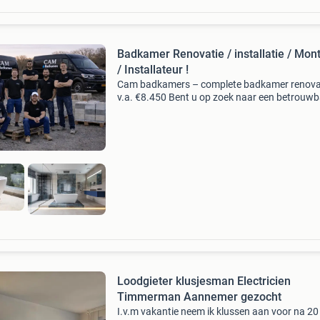
Badkamer Renovatie / installatie / Mon
/ Installateur !
Cam badkamers – complete badkamer renova
v.a. €8.450 Bent u op zoek naar een betrouwb
vakman zonder wachttijden? Bij cam badkam
starten wij binnen 2 weken met uw project!
Richtprijzen: b
Loodgieter klusjesman Electricien
Timmerman Aannemer gezocht
I.v.m vakantie neem ik klussen aan voor na 20