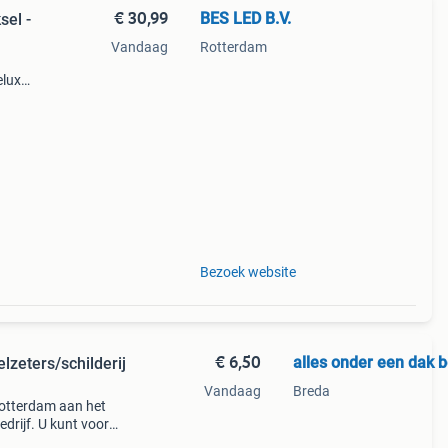
€ 30,99
BES LED B.V.
el -
Vandaag
Rotterdam
elux!
g met
Bezoek website
€ 6,50
alles onder een dak
lzeters/schilderij
Vandaag
Breda
rotterdam aan het
drijf. U kunt voor
ht. Het grootste deel