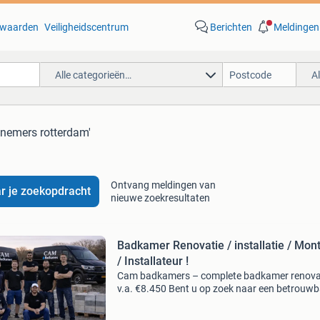
waarden
Veiligheidscentrum
Berichten
Meldingen
Alle categorieën…
A
nnemers rotterdam'
Ontvang meldingen van
r je zoekopdracht
nieuwe zoekresultaten
Badkamer Renovatie / installatie / Mon
/ Installateur !
Cam badkamers – complete badkamer renova
v.a. €8.450 Bent u op zoek naar een betrouwb
vakman zonder wachttijden? Bij cam badkam
starten wij binnen 2 weken met uw project!