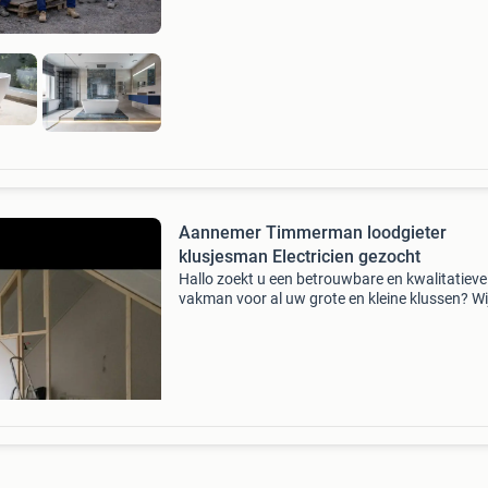
Richtprijzen: b
Aannemer Timmerman loodgieter
klusjesman Electricien gezocht
Hallo zoekt u een betrouwbare en kwalitatieve
vakman voor al uw grote en kleine klussen? Wi
helpen u graag met renovaties en verbouwing
Wij werken netjes en zorgen ervoor dat de wer
schoon bl