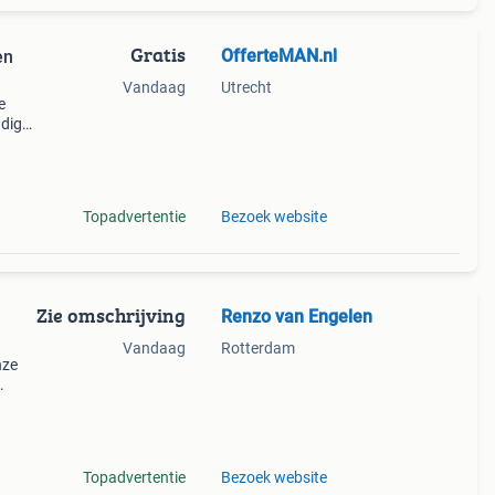
Gratis
OfferteMAN.nl
en
Vandaag
Utrecht
e
ndig
e
n
Topadvertentie
Bezoek website
Zie omschrijving
Renzo van Engelen
Vandaag
Rotterdam
nze
 voor
ar in
Topadvertentie
Bezoek website