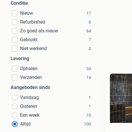
Conditie
Nieuw
17
Refurbished
0
Zo goed als nieuw
64
Gebruikt
7
Niet werkend
0
Levering
Ophalen
34
Verzenden
14
Aangeboden sinds
Vandaag
1
Gisteren
1
Een week
10
Altijd
100