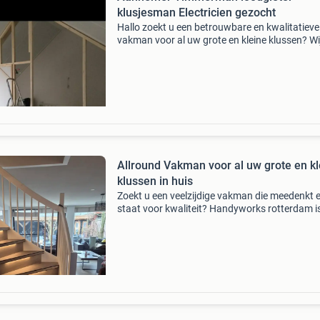
klusjesman Electricien gezocht
Hallo zoekt u een betrouwbare en kwalitatieve
vakman voor al uw grote en kleine klussen? Wi
helpen u graag met renovaties en verbouwing
Wij werken netjes en zorgen ervoor dat de wer
schoon bl
Allround Vakman voor al uw grote en kl
klussen in huis
Zoekt u een veelzijdige vakman die meedenkt 
staat voor kwaliteit? Handyworks rotterdam i
partner voor zowel grote renovaties als de kle
klussen in en rondom het huis. Wij combineren
vakman