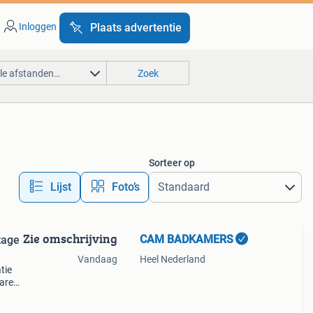
Inloggen
Plaats advertentie
lle afstanden…
Zoek
Sorteer op
Lijst
Foto’s
Zie omschrijving
CAM BADKAMERS
tage
Vandaag
Heel Nederland
tie
are
ers