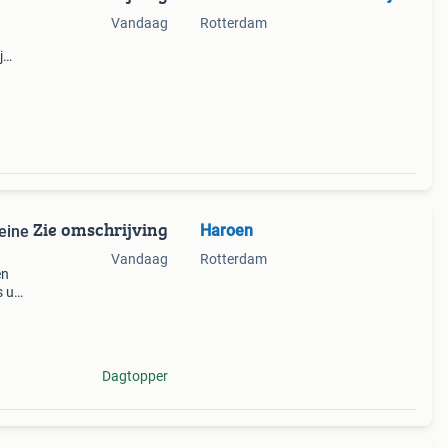
Vandaag
Rotterdam
j
en.
kplek
Zie omschrijving
Haroen
eine
Vandaag
Rotterdam
en
s uw
inere
Dagtopper