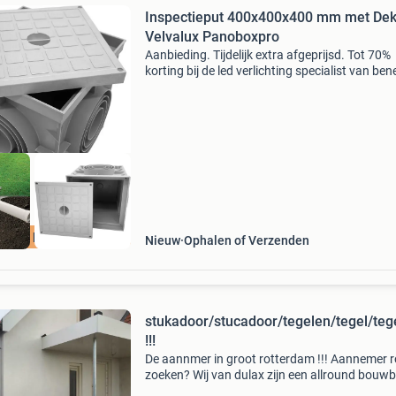
Inspectieput 400x400x400 mm met Deks
Velvalux Panoboxpro
Aanbieding. Tijdelijk extra afgeprijsd. Tot 70%
korting bij de led verlichting specialist van ben
Bij bes led vind je alle a-kwaliteit led verlichtin
de laagsteprijsgarantie en het meest com
Beste keuze
Nieuw
Ophalen of Verzenden
stukadoor/stucadoor/tegelen/tegel/tege
!!!
De aannmer in groot rotterdam !!! Aannemer 
zoeken? Wij van dulax zijn een allround bouwbe
de meest uiteenlopende projecten bij ons terec