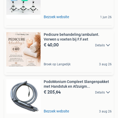
Bezoek website
1 jun 26
Pedicure behandeling/ambulant.
Verwen u voeten bij F.F.eet
€ 40,00
Details
Broek op Langedijk
3 aug 26
PodoMonium Compleet Slangenpakket
met Handstuk en Afzuigm...
€ 205,64
Details
Bezoek website
3 aug 26