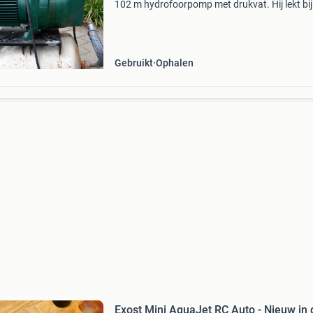
102 m hydrofoorpomp met drukvat. Hij lekt bij
pomp, doet het nog wel, vat is ook nog goed, al
handig bent is het wel te maken denk ik prijs 3
euro
Gebruikt
Ophalen
Exost Mini AquaJet RC Auto - Nieuw in