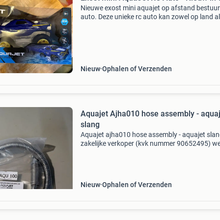
Nieuwe exost mini aquajet op afstand bestuu
auto. Deze unieke rc auto kan zowel op land al
het water gebruikt worden. Perfect voor uren
speelplezier! Wordt geleverd in de originele
verpakking
Nieuw
Ophalen of Verzenden
Aquajet Ajha010 hose assembly - aquaj
slang
Aquajet ajha010 hose assembly - aquajet slan
zakelijke verkoper (kvk nummer 90652495) w
wij uitsluitend met betalingen via overboeking 
ophalen en verzending). Ophalen kan op afsp
e
Nieuw
Ophalen of Verzenden