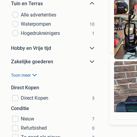
Tuin en Terras
Alle advertenties
Waterpompen
10
Hogedrukreinigers
1
Hobby en Vrije tijd
Zakelijke goederen
Toon meer
Direct Kopen
Direct Kopen
3
Conditie
Nieuw
7
Refurbished
0