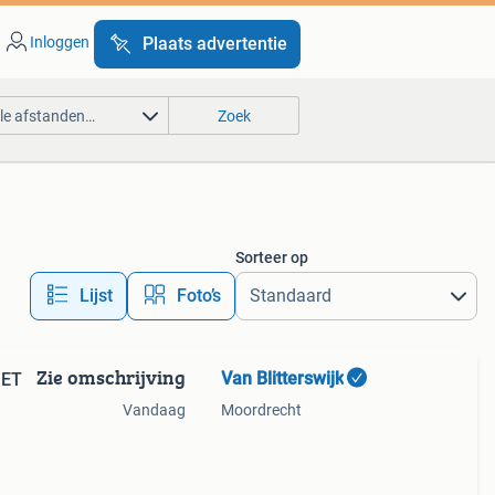
Inloggen
Plaats advertentie
lle afstanden…
Zoek
Sorteer op
Lijst
Foto’s
Zie omschrijving
Van Blitterswijk
JET
Vandaag
Moordrecht
kdruk
rd