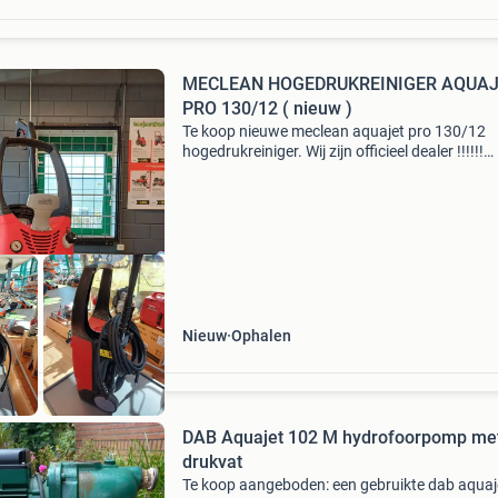
MECLEAN HOGEDRUKREINIGER AQUA
PRO 130/12 ( nieuw )
Te koop nieuwe meclean aquajet pro 130/12
hogedrukreiniger. Wij zijn officieel dealer !!!!!!
Specificaties: 230v / 3100 watt maximale wer
125 bar. Spoelcapaciteit 14 ltr/pmin. Standaa
met vlaks
Nieuw
Ophalen
DAB Aquajet 102 M hydrofoorpomp me
drukvat
Te koop aangeboden: een gebruikte dab aquaj