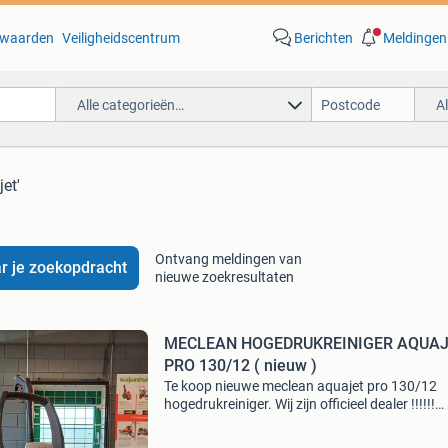
waarden
Veiligheidscentrum
Berichten
Meldingen
Alle categorieën…
A
et'
Ontvang meldingen van
r je zoekopdracht
nieuwe zoekresultaten
MECLEAN HOGEDRUKREINIGER AQUA
PRO 130/12 ( nieuw )
Te koop nieuwe meclean aquajet pro 130/12
hogedrukreiniger. Wij zijn officieel dealer !!!!!!
Specificaties: 230v / 3100 watt maximale wer
125 bar. Spoelcapaciteit 14 ltr/pmin. Standaa