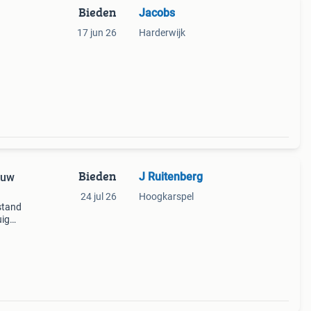
Bieden
Jacobs
17 jun 26
Harderwijk
Bieden
J Ruitenberg
euw
24 jul 26
Hoogkarspel
stand
uig
ct
mo