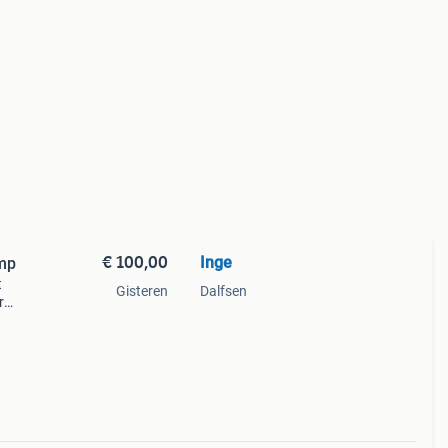
€ 100,00
Inge
mp
t
Gisteren
Dalfsen
r