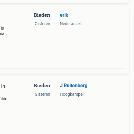
Bieden
erik
Gisteren
Nederasselt
 is
ima.
 de
Bieden
J Ruitenberg
 in
Gisteren
Hoogkarspel
ibie
chikt