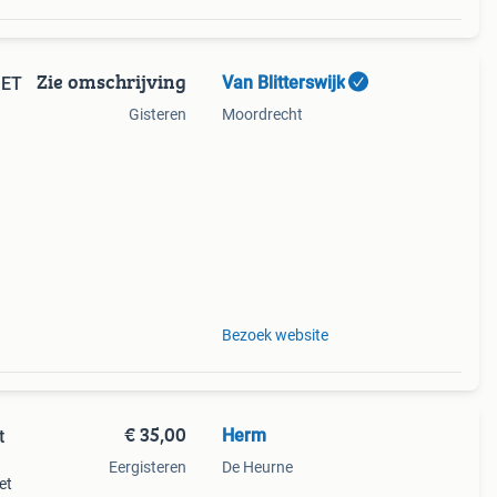
Zie omschrijving
Van Blitterswijk
JET
Gisteren
Moordrecht
kdruk
rd
Bezoek website
€ 35,00
Herm
t
Eergisteren
De Heurne
et