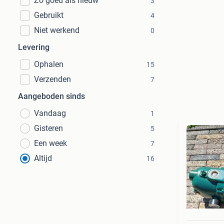
Zo goed als nieuw
3
Gebruikt
4
Niet werkend
0
Levering
Ophalen
15
Verzenden
7
Aangeboden sinds
Vandaag
1
Gisteren
5
Een week
7
Altijd
16