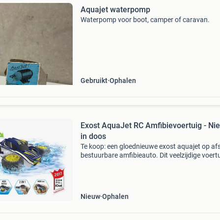
Aquajet waterpomp
Waterpomp voor boot, camper of caravan.
Gebruikt
Ophalen
Exost AquaJet RC Amfibievoertuig - Ni
in doos
Te koop: een gloednieuwe exost aquajet op af
bestuurbare amfibieauto. Dit veelzijdige voert
kan zowel op land als in het water rijden, perfe
voor avontuurlijke kinderen. Het is een 2-in-1 
Nieuw
Ophalen