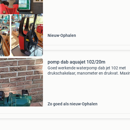
met vlaks
Nieuw
Ophalen
pomp dab aquajet 102/20m
Goed werkende waterpomp dab jet 102 met
drukschakelaar, manometer en drukvat. Maxi
wateropbrengst 3.6 M3 per uur, afslagdruk bij
bar.
Zo goed als nieuw
Ophalen