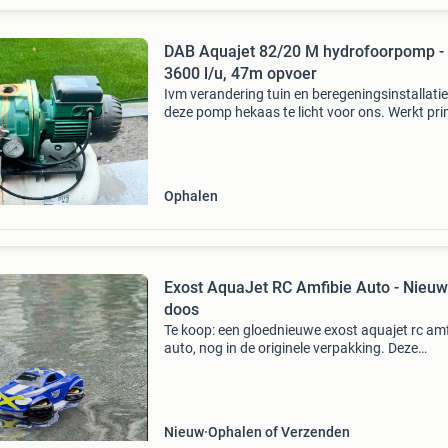
DAB Aquajet 82/20 M hydrofoorpomp -
3600 l/u, 47m opvoer
Ivm verandering tuin en beregeningsinstallatie
deze pomp hekaas te licht voor ons. Werkt pr
Te koop: een gebruikte dab aquajet 82/20 m
hydrofoorpomp, ideaal voor het verhogen van
waterdruk i
Ophalen
Exost AquaJet RC Amfibie Auto - Nieuw
doos
Te koop: een gloednieuwe exost aquajet rc amf
auto, nog in de originele verpakking. Deze
veelzijdige op afstand bestuurbare auto is ges
voor zowel land als water, en biedt urenlang
speelplezi
Nieuw
Ophalen of Verzenden