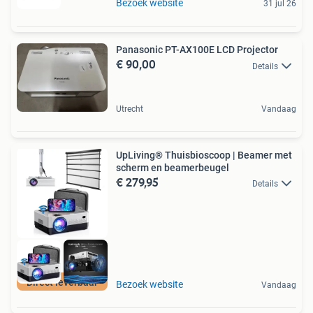
Bezoek website
31 jul 26
Panasonic PT-AX100E LCD Projector
€ 90,00
Details
Utrecht
Vandaag
UpLiving® Thuisbioscoop | Beamer met
scherm en beamerbeugel
€ 279,95
Details
Direct leverbaar
Bezoek website
Vandaag