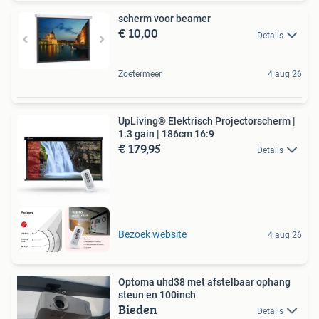
scherm voor beamer
€ 10,00
Details
Zoetermeer
4 aug 26
UpLiving® Elektrisch Projectorscherm |
1.3 gain | 186cm 16:9
€ 179,95
Details
Bezoek website
4 aug 26
Optoma uhd38 met afstelbaar ophang
steun en 100inch
Bieden
Details