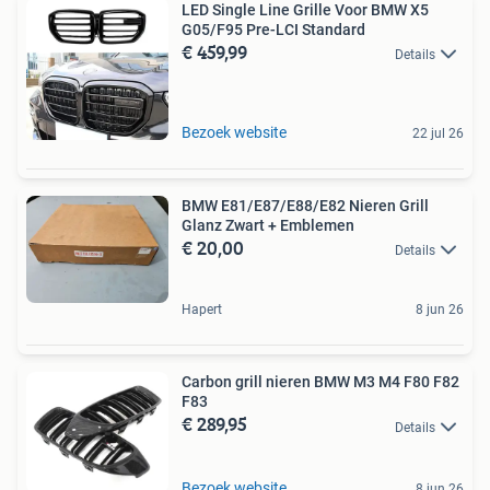
LED Single Line Grille Voor BMW X5
G05/F95 Pre-LCI Standard
€ 459,99
Details
Bezoek website
22 jul 26
BMW E81/E87/E88/E82 Nieren Grill
Glanz Zwart + Emblemen
€ 20,00
Details
Hapert
8 jun 26
Carbon grill nieren BMW M3 M4 F80 F82
F83
€ 289,95
Details
Bezoek website
8 jun 26