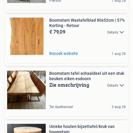
Piershil
1 aug 26
Boomstam Wastafelblad 80x52cm | 57%
Korting - Retour
€ 79,09
Details
Bezoek website
1 aug 26
Boomstam tafel schaaldeel uit een stuk
beuken eiken esdoorn
Zie omschrijving
Details
Ter Apelkanaal
3 aug 26
Unieke houten bijzettafel/kruk van
boomstam