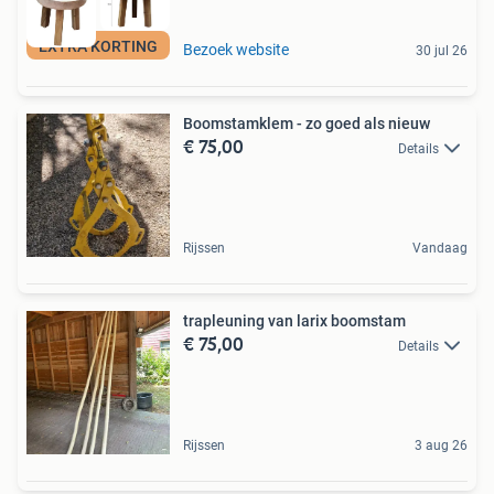
EXTRA KORTING
Bezoek website
30 jul 26
Boomstamklem - zo goed als nieuw
€ 75,00
Details
Rijssen
Vandaag
trapleuning van larix boomstam
€ 75,00
Details
Rijssen
3 aug 26