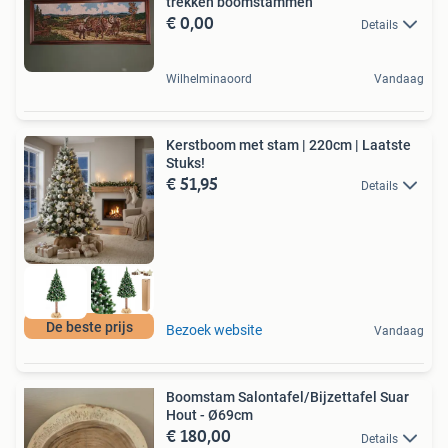
trekken boomstammen
€ 0,00
Details
Wilhelminaoord
Vandaag
Kerstboom met stam | 220cm | Laatste
Stuks!
€ 51,95
Details
De beste prijs
Bezoek website
Vandaag
Boomstam Salontafel/Bijzettafel Suar
Hout - Ø69cm
€ 180,00
Details