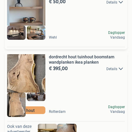
€ 50,00
Details
Dagtopper
Wehl
Vandaag
dordrecht hout tuinhout boomstam
wandplanken ikea planken
€ 395,00
Details
Dagtopper
A16 hout
Rotterdam
Vandaag
Ook van deze
adverteerder