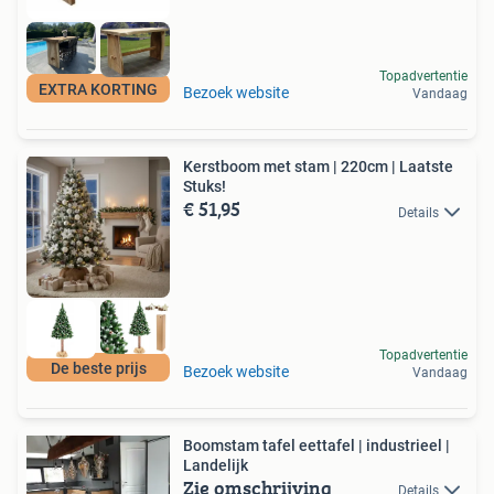
Topadvertentie
EXTRA KORTING
Bezoek website
Vandaag
Kerstboom met stam | 220cm | Laatste
Stuks!
€ 51,95
Details
Topadvertentie
De beste prijs
Bezoek website
Vandaag
Boomstam tafel eettafel | industrieel |
Landelijk
Zie omschrijving
Details