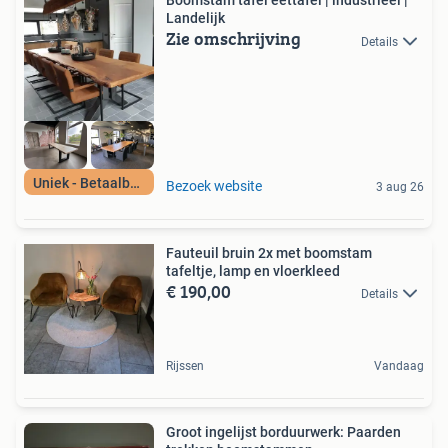
Boomstam tafel eettafel | industrieel |
Landelijk
Zie omschrijving
Details
Uniek - Betaalbaar
Bezoek website
3 aug 26
Fauteuil bruin 2x met boomstam
tafeltje, lamp en vloerkleed
€ 190,00
Details
Rijssen
Vandaag
Groot ingelijst borduurwerk: Paarden