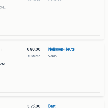
die
mplaar
kof
€ 80,00
Nelissen-Heuts
in
Gisteren
Venlo
ctor)
 Een
€ 75,00
Bart