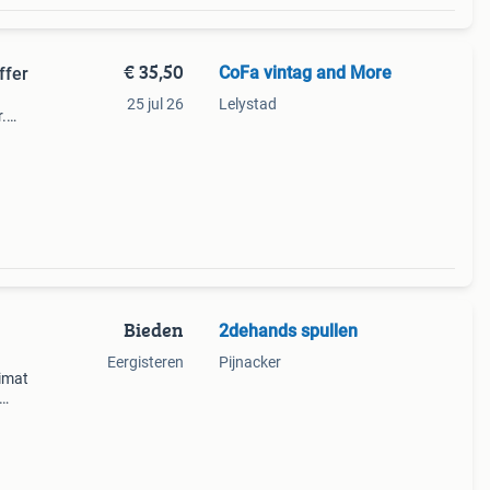
€ 35,50
CoFa vintag and More
ffer
25 jul 26
Lelystad
.
 oude
aan
Bieden
2dehands spullen
Eergisteren
Pijnacker
imat
em een