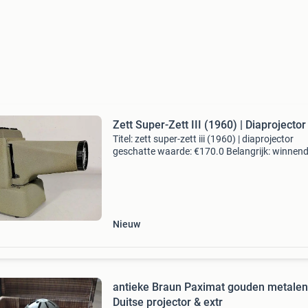
Zett Super-Zett III (1960) | Diaprojector
Titel: zett super-zett iii (1960) | diaprojector
geschatte waarde: €170.0 Belangrijk: winnen
biedingen zijn exclusief 9% koperbescherming
kavel beschrijving info: prachtige en origine
Nieuw
antieke Braun Paximat gouden metalen
Duitse projector & extr