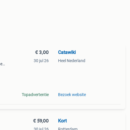
€ 3,00
Catawiki
30 jul 26
Heel Nederland
de
 + €3
Topadvertentie
Bezoek website
€ 59,00
Kort
30 jul 26
Rotterdam