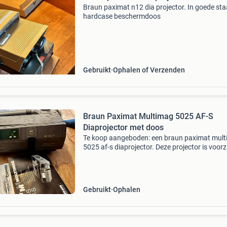
Braun paximat n12 dia projector. In goede staa
hardcase beschermdoos
Gebruikt
Ophalen of Verzenden
Braun Paximat Multimag 5025 AF-S
Diaprojector met doos
Te koop aangeboden: een braun paximat mul
5025 af-s diaprojector. Deze projector is voorz
van autofocus en een 250 watt halogeenlamp
projector wordt geleverd in de originele doos 
handl
Gebruikt
Ophalen