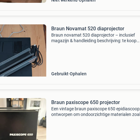
Niet werkend
Ophalen
Braun Novamat 520 diaprojector
Braun novamat 520 diaprojector – inclusief
magazijn & handleiding beschrijving: te koop
aangeboden: een kwalitatieve en degelijke br
novamat 520 diaprojector. Ideaal om oude
herinneringen en fa
Gebruikt
Ophalen
Braun paxiscope 650 projector
Een vintage braun paxiscope 650 epidiascoop
ontworpen om ondoorzichtige materialen zoa
foto&#39;s en tekeningen direct op een muur 
scherm te projecteren. Het apparaat is uitgeru
met een br