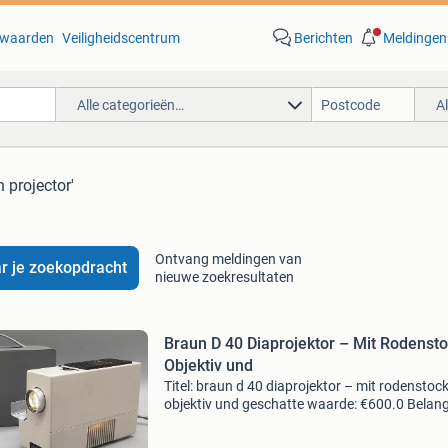
waarden
Veiligheidscentrum
Berichten
Meldingen
Alle categorieën…
A
 projector'
Ontvang meldingen van
r je zoekopdracht
nieuwe zoekresultaten
Braun D 40 Diaprojektor – Mit Rodensto
Objektiv und
Titel: braun d 40 diaprojektor – mit rodenstock
objektiv und geschatte waarde: €600.0 Belangr
winnende biedingen zijn exclusief 9%
koperbescherming + €3 kavel beschrijving hart