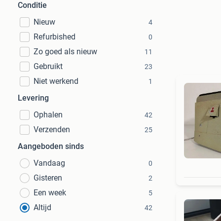
Conditie
Nieuw
4
Refurbished
0
Zo goed als nieuw
11
Gebruikt
23
Niet werkend
1
Levering
Ophalen
42
Verzenden
25
Aangeboden sinds
Vandaag
0
Gisteren
2
Een week
5
Altijd
42