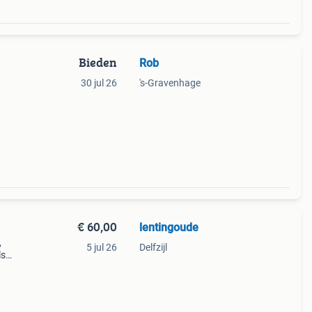
Bieden
Rob
30 jul 26
's-Gravenhage
aun
€ 60,00
lentingoude
,
5 jul 26
Delfzijl
ls
of
st