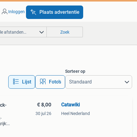
Inloggen
Plaats advertentie
lle afstanden…
Zoek
Sorteer op
Lijst
Foto’s
€ 8,00
Catawiki
ck-
30 jul 26
Heel Nederland
-
ijk:
elijk