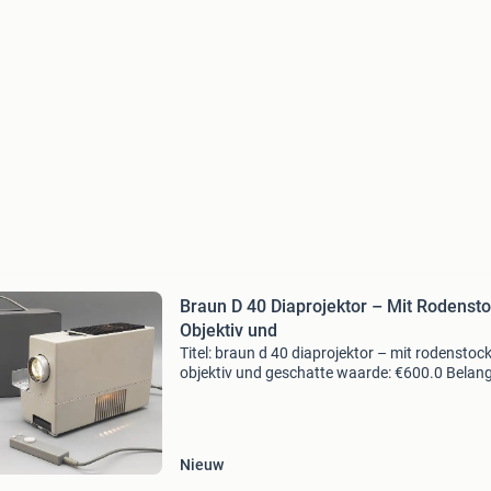
Braun D 40 Diaprojektor – Mit Rodensto
Objektiv und
Titel: braun d 40 diaprojektor – mit rodenstock
objektiv und geschatte waarde: €600.0 Belangr
winnende biedingen zijn exclusief 9%
koperbescherming + €3 kavel beschrijving hart
welk
Nieuw