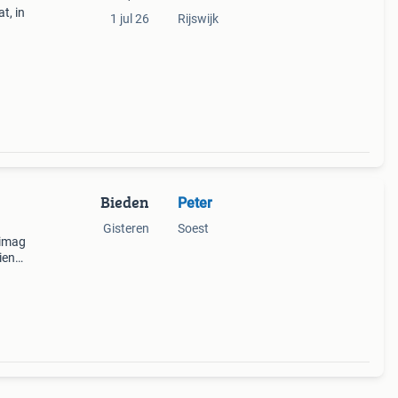
t, in
1 jul 26
Rijswijk
Bieden
Peter
Gisteren
Soest
timag
ien
. De
met