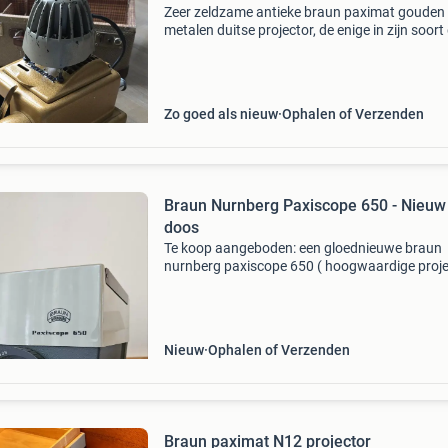
Zeer zeldzame antieke braun paximat gouden
metalen duitse projector, de enige in zijn soort 
op ebay te vinden is. Dit is echt een uniek exe
dat je niet nog eens zal vinden. De draagtas / 
Zo goed als nieuw
Ophalen of Verzenden
Braun Nurnberg Paxiscope 650 - Nieuw 
doos
Te koop aangeboden: een gloednieuwe braun
nurnberg paxiscope 650 ( hoogwaardige proje
ideaal voor het projecteren van dia&#39;s of
documenten met heldere en scherpe beelden.
unieke kans o
Nieuw
Ophalen of Verzenden
Braun paximat N12 projector