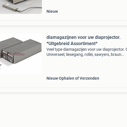
welk
Nieuw
diamagazijnen voor uw diaprojector.
*Uitgebreid Assortiment*
Veel type diamagazijen voor uw diaprojector. 
Universeel, liesegang, rollei, sawyers, braun
paximat. Wij kopen ook partijen in hiervan. Wij
geven geen contant geld hiervoor, maar kortin
uw dig
Nieuw
Ophalen of Verzenden