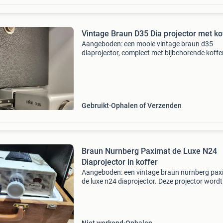
Vintage Braun D35 Dia projector met ko
Aangeboden: een mooie vintage braun d35
diaprojector, compleet met bijbehorende koffer
Deze projector is ideaal voor het bekijken van
dia&#39;s en voegt een vleugje nostalgie toe 
elke pr
Gebruikt
Ophalen of Verzenden
Braun Nurnberg Paximat de Luxe N24
Diaprojector in koffer
Aangeboden: een vintage braun nurnberg pax
de luxe n24 diaprojector. Deze projector wordt
geleverd in een originele houten koffer, wat h
charmante en beschermde opslag biedt. De
projector is