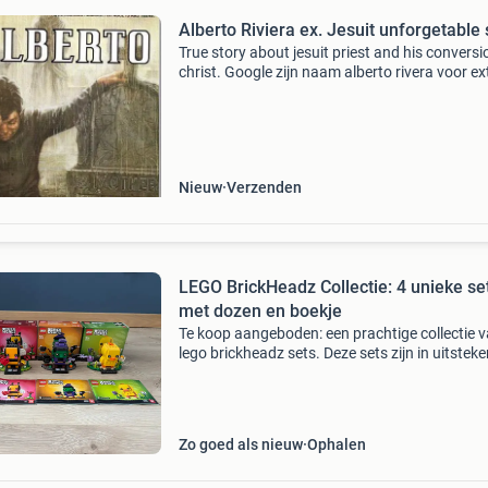
Alberto Riviera ex. Jesuit unforgetable 
True story about jesuit priest and his conversi
christ. Google zijn naam alberto rivera voor ex
info. Jack chick heeft de moed gehad om zijn
verhaal te publiceren, een zeer verhelderend v
Nieuw
Verzenden
LEGO BrickHeadz Collectie: 4 unieke se
met dozen en boekje
Te koop aangeboden: een prachtige collectie v
lego brickheadz sets. Deze sets zijn in uitstek
staat, zo goed als nieuw, en worden geleverd
inclusief de originele dozen en
bouwinstructieboekjes
Zo goed als nieuw
Ophalen