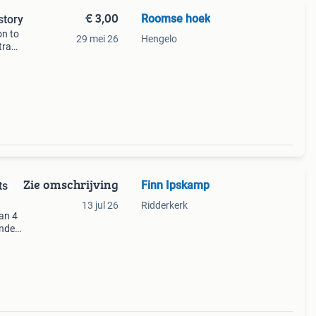
€ 3,00
Roomse hoek
story
on to
29 mei 26
Hengelo
tra
erhaa
Zie omschrijving
Finn Ipskamp
ts
13 jul 26
Ridderkerk
an 4
ende