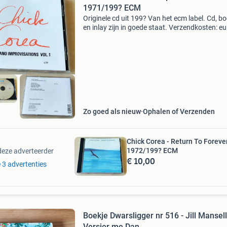
1971/199? ECM
Originele cd uit 199? Van het ecm label. Cd, bo
en inlay zijn in goede staat. Verzendkosten: eu
4,00 ophalen kan natuurlijk ook. 1 Noon song 4:04
2 song for sally 3:45 3 ballad for anna 2:27 4
Zo goed als nieuw
Ophalen of Verzenden
Chick Corea - Return To Foreve
1972/199? ECM
deze adverteerder
€ 10,00
e 3 advertenties
Boekje Dwarsligger nr 516 - Jill Mansell
Versier me Dan