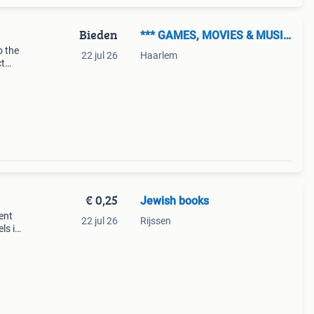
Bieden
*** GAMES, MOVIES & MUSIC ***
o the
22 jul 26
Haarlem
ct
ace as
ch
€ 0,25
Jewish books
ent
22 jul 26
Rijssen
els in
ltje