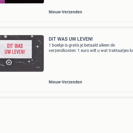
Nieuw
Verzenden
DIT WAS UW LEVEN!
1 boekje is gratis je betaald alleen de
verzendkosten: 1 euro wilt u wat traktaatjes 
of wilt u verdere info, stuur een mailtje naar:
markus4vers9@gmail.com boekje van klein
formaat 12,5 x 7 cm i
Nieuw
Verzenden