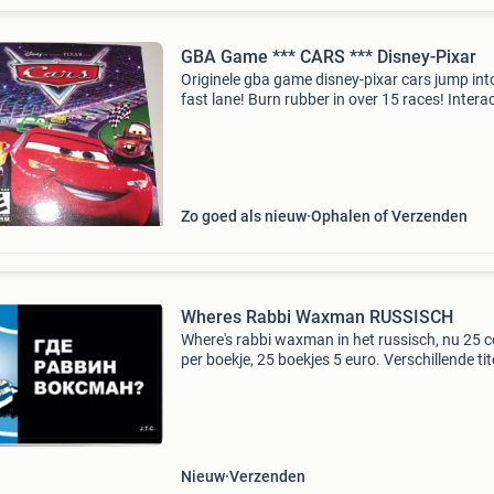
GBA Game *** CARS *** Disney-Pixar
Originele gba game disney-pixar cars jump int
fast lane! Burn rubber in over 15 races! Intera
with your favorite characters from the film! R
lightning mcqueen, doc hudson, the king and 
Zo goed als nieuw
Ophalen of Verzenden
Wheres Rabbi Waxman RUSSISCH
Where's rabbi waxman in het russisch, nu 25 c
per boekje, 25 boekjes 5 euro. Verschillende tit
het russisch. Voor kopen en info stuur een mai
naar: debijbelisjoods@gmail.com in this t
Nieuw
Verzenden