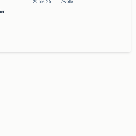
29 mei 26
Zwolle
ier