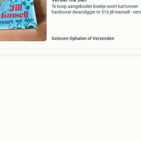
Te koop aangeboden boekje soort kartonnen
hardcover dwarsligger nr 516 jill mansell - vers
me dan in mooie staat kan door de brievenbus
(o28-250-20250330)
Gelezen
Ophalen of Verzenden