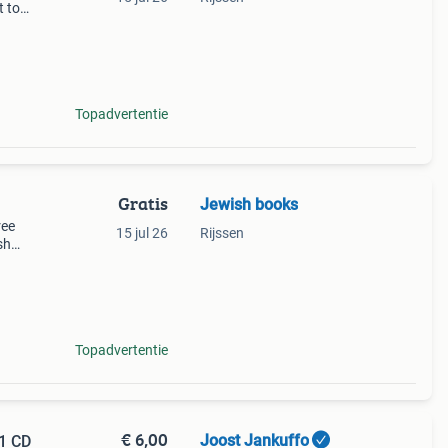
t to
nly
Topadvertentie
Gratis
Jewish books
ree
15 jul 26
Rijssen
sh
h
all po
Topadvertentie
€ 6,00
Joost Jankuffo
 1 CD