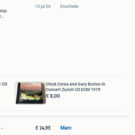
15 jul 26
Enschede
ekje
r
r CD
Chick Corea and Gary Burton In
Concert Zurich CD ECM 1979
€ 8,00
€ 14,95
Marc
 -