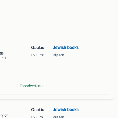
Gratis
Jewish books
tis
15 jul 26
Rijssen
uur uw
 ook
en
Topadvertentie
Gratis
Jewish books
ry of
15 jul 26
Rijssen