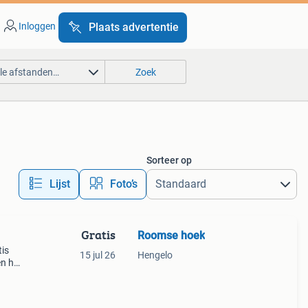
Inloggen
Plaats advertentie
lle afstanden…
Zoek
Sorteer op
Lijst
Foto’s
Gratis
Roomse hoek
tis
15 jul 26
Hengelo
en het
n