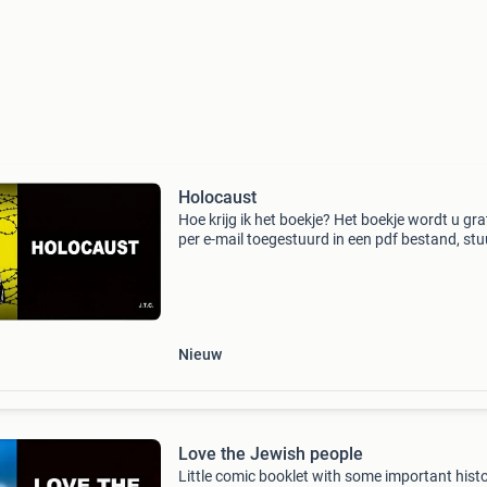
Holocaust
Hoe krijg ik het boekje? Het boekje wordt u gra
per e-mail toegestuurd in een pdf bestand, st
e-mailadres naar: debijbelisjoods@gmail.com
kan ik u het boekje (24 pag) uitgeprint toestur
Nieuw
Love the Jewish people
Little comic booklet with some important histo