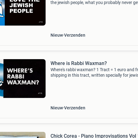
the jewish people, what you probably never ge
hear in college.... One booklet is for free, you o
pay the shipping costs. If you'd like to
Nieuw
Verzenden
Where is Rabbi Waxman?
Where's rabbi waxman? 1 Tract = 1 euro and f
shipping in this tract, written specially for jewi
people, rabbi waxman comes face-to-face wit
prophecies of the messiah and sees how they 
Nieuw
Verzenden
Chick Corea - Piano Improvisations Vol