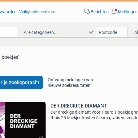
waarden
Veiligheidscentrum
Berichten
Meldingen
Alle categorieën…
A
k boekjes'
Ontvang meldingen van
r je zoekopdracht
nieuwe zoekresultaten
DER DRECKIGE DIAMANT
Der dreckige diamant voor 1 euro 1 boekje gra
thuis 25 boekjes kosten 5 euro gratis verzend
boekje kan ook gratis per e-mail toegestuurd
worden in een pdf bestand. Voor info of kope
stuur ee