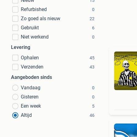
Nieuw
15
Refurbished
0
Zo goed als nieuw
22
Gebruikt
6
Niet werkend
0
Levering
Ophalen
45
Verzenden
43
Aangeboden sinds
Vandaag
0
Gisteren
0
Een week
5
Altijd
46