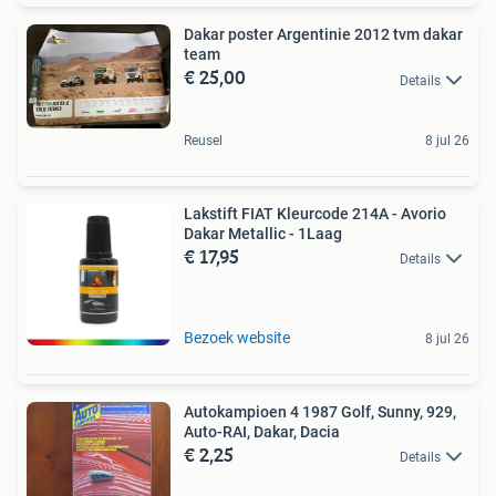
Dakar poster Argentinie 2012 tvm dakar
team
€ 25,00
Details
Reusel
8 jul 26
Lakstift FIAT Kleurcode 214A - Avorio
Dakar Metallic - 1Laag
€ 17,95
Details
Bezoek website
8 jul 26
Autokampioen 4 1987 Golf, Sunny, 929,
Auto-RAI, Dakar, Dacia
€ 2,25
Details