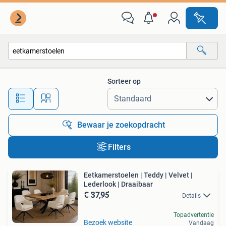
Alle categorieën…
Sorteer op
Alle afstanden…
Bewaar je zoekopdracht
Filters
Eetkamerstoelen | Teddy | Velvet |
Lederlook | Draaibaar
€ 37,95
Details
Topadvertentie
Bezoek website
Vandaag