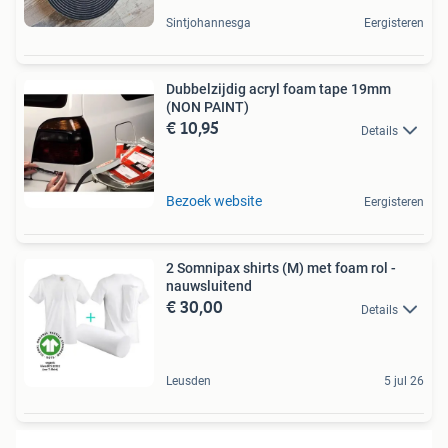
Sintjohannesga
Eergisteren
Dubbelzijdig acryl foam tape 19mm
(NON PAINT)
€ 10,95
Details
Bezoek website
Eergisteren
2 Somnipax shirts (M) met foam rol -
nauwsluitend
€ 30,00
Details
Leusden
5 jul 26