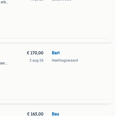
erbij.
goed
€ 170,00
Bart
2 aug 26
Heerhugowaard
zien
ease.
€ 165,00
Bau
e