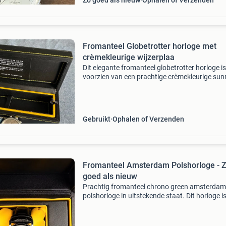
Zo goed als nieuw
Ophalen of Verzenden
Fromanteel Globetrotter horloge met
crèmekleurige wijzerplaa
Dit elegante fromanteel globetrotter horloge is
voorzien van een prachtige crèmekleurige sun
wijzerplaat die een subtiele glans geeft. Het h
wordt gecompleteerd door een stijlvolle blauwe
Gebruikt
Ophalen of Verzenden
Fromanteel Amsterdam Polshorloge - 
goed als nieuw
Prachtig fromanteel chrono green amsterdam
polshorloge in uitstekende staat. Dit horloge i
goed als nieuw en wordt geleverd met de origi
doos en papieren, inclusief de officiële
garantiekaart.