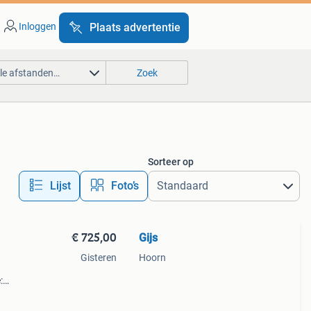
Inloggen
Plaats advertentie
lle afstanden…
Zoek
Sorteer op
Lijst
Foto’s
€ 725,00
Gijs
Gisteren
Hoorn
:
riaal