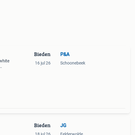
Bieden
P&A
white
16 jul 26
Schoonebeek
Bieden
JG
18 jul 26
Eelderwolde