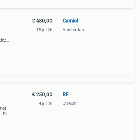
€ 480,00
Camiel
15 jul 26
Amsterdam
deze
tief
 en
€ 250,00
RE
4 jul 26
Utrecht
 met
. Dit