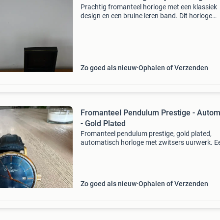
Prachtig fromanteel horloge met een klassiek
design en een bruine leren band. Dit horloge
verkeert in uitstekende staat en wordt geleverd
de originele verpakking. Een stijlvolle toevoegi
voor elk
Zo goed als nieuw
Ophalen of Verzenden
Fromanteel Pendulum Prestige - Autom
- Gold Plated
Fromanteel pendulum prestige, gold plated,
automatisch horloge met zwitsers uurwerk. E
gold plated horloge van fromanteel. Prachtig
horloge, inclusief originele doos en papieren, 
ik doe het
Zo goed als nieuw
Ophalen of Verzenden