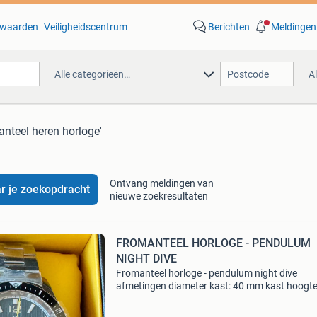
waarden
Veiligheidscentrum
Berichten
Meldingen
Alle categorieën…
A
anteel heren horloge'
Ontvang meldingen van
r je zoekopdracht
nieuwe zoekresultaten
FROMANTEEL HORLOGE - PENDULUM
NIGHT DIVE
Fromanteel horloge - pendulum night dive
afmetingen diameter kast: 40 mm kast hoogte
11.5 Mm breedte band: 20 mm materiaal mate
band: staal materiaal kast: staal glas: saffier