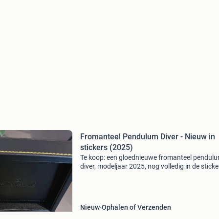
Fromanteel Pendulum Diver - Nieuw in
stickers (2025)
Te koop: een gloednieuwe fromanteel pendul
diver, modeljaar 2025, nog volledig in de sticke
Dit prachtige duikhorloge met een diameter v
40mm is uitgerust met een betrouwbaar sw2
uurwerk. H
Nieuw
Ophalen of Verzenden