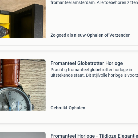
fromanteel amsterdam. Alle toebehoren zitten 
Lichte gebruikssporen maar ziet er nog zeer 
uit.
Zo goed als nieuw
Ophalen of Verzenden
Fromanteel Globetrotter Horloge
Prachtig fromanteel globetrotter horloge in
uitstekende staat. Dit stijlvolle horloge is voor
van een bruine leren band en een zilverkleurige
kast. Compleet met originele doos en quick rel
Le
Gebruikt
Ophalen
Fromanteel Horloge - Tijdloze Eleganti