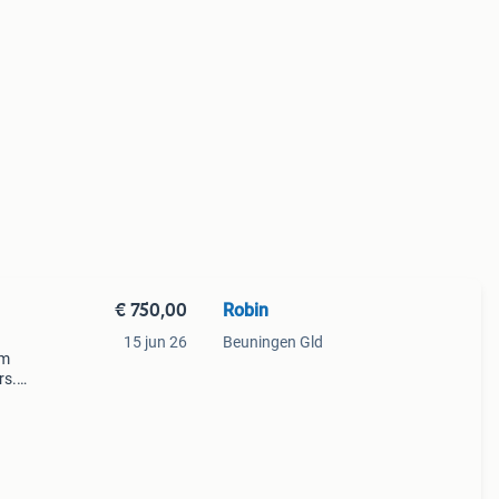
€ 750,00
Robin
15 jun 26
Beuningen Gld
um
rs.
an
00-1