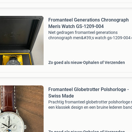
Fromanteel Generations Chronograph
Men's Watch GS-1209-004
Niet gedragen fromanteel generations
chronograph men&#39;s watch gs-1209-004 
wijzerplaat is zwart en is afgedekt met kwalita
saffierglas. De horlogekast is gemaakt van rvs
heeft een di
Zo goed als nieuw
Ophalen of Verzenden
Fromanteel Globetrotter Polshorloge -
Swiss Made
Prachtig fromanteel globetrotter polshorloge
een klassiek design en een bruine lederen band
swiss made horloge is voorzien van meerdere
complicaties, waaronder dag-, maand- en
datumweergave,