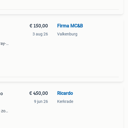
€ 150,00
Firma MC&B
3 aug 26
Valkenburg
ray-
orloge
 ler
€ 450,00
Ricardo
Zo
9 jun 26
Kerkrade
s zo
nele