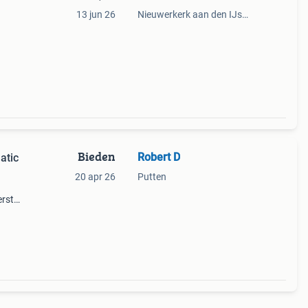
13 jun 26
Nieuwerkerk aan den IJssel
 in
ng
Bieden
Robert D
atic
20 apr 26
Putten
erste
maar