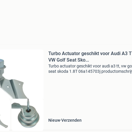
Turbo Actuator geschikt voor Audi A3 T
VW Golf Seat Sko...
Turbo actuator geschikt voor audi a3 tt, vw go
seat skoda 1.8T 06a145703j productomschrij
deze turbo(lader) is een aftermarket
vervangingsonderdeel, samengesteld voor ee
betrouwbare werking op
Nieuw
Verzenden