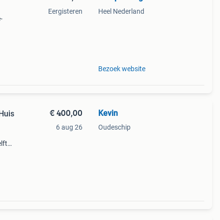
Eergisteren
Heel Nederland
-
teld
Bezoek website
€ 400,00
Kevin
Huis
6 aug 26
Oudeschip
lft
e of