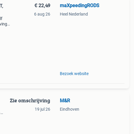
€ 22,49
maXpeedingRODS
T,
6 aug 26
Heel Nederland
lf
ving
n
Bezoek website
Zie omschrijving
M&R
19 jul 26
Eindhoven
p
 alle