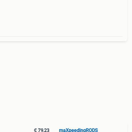
. Bij
m
€ 79,23
maXpeedingRODS