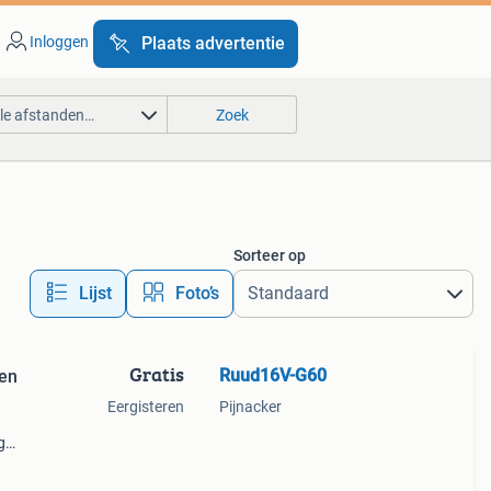
Inloggen
Plaats advertentie
lle afstanden…
Zoek
Sorteer op
Lijst
Foto’s
Gratis
Ruud16V-G60
 en
Eergisteren
Pijnacker
g
ng,en
of