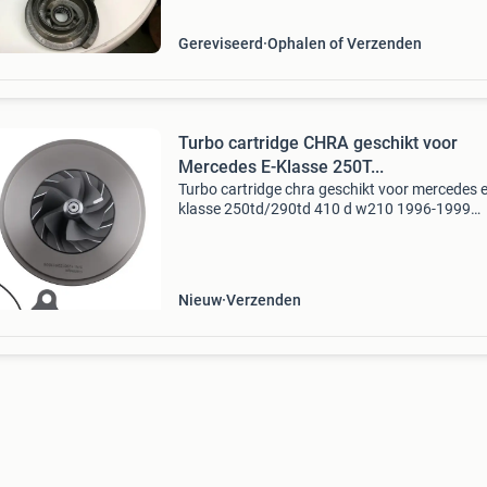
motor we
Gereviseerd
Ophalen of Verzenden
Turbo cartridge CHRA geschikt voor
Mercedes E-Klasse 250T...
Turbo cartridge chra geschikt voor mercedes e
klasse 250td/290td 410 d w210 1996-1999
productomschrijving deze turbo(lader) is een
aftermarket vervangingsonderdeel, samenges
voor een betrouwbare w
Nieuw
Verzenden