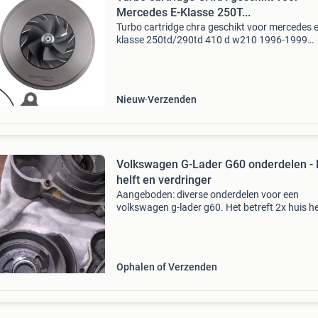
Mercedes E-Klasse 250T...
Turbo cartridge chra geschikt voor mercedes e
klasse 250td/290td 410 d w210 1996-1999
productomschrijving deze turbo(lader) is een
aftermarket vervangingsonderdeel, samenges
voor een betrouwbare w
Nieuw
Verzenden
Volkswagen G-Lader G60 onderdelen - 
helft en verdringer
Aangeboden: diverse onderdelen voor een
volkswagen g-lader g60. Het betreft 2x huis he
van g-forge en 1x verdringer. Ideaal voor revisi
als reserveonderdelen voor uw g60 lader. De
onderdelen zi
Ophalen of Verzenden