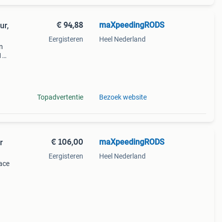
€ 94,88
maXpeedingRODS
ur,
Eergisteren
Heel Nederland
n
1
teld
Topadvertentie
Bezoek website
€ 106,00
maXpeedingRODS
r
Eergisteren
Heel Nederland
ace
teld