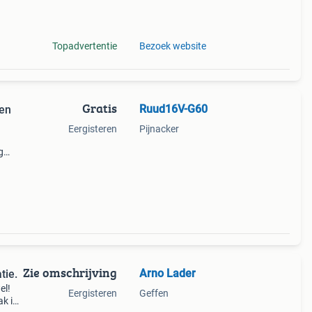
Topadvertentie
Bezoek website
Gratis
Ruud16V-G60
 en
Eergisteren
Pijnacker
g
ng,en
of
Zie omschrijving
Arno Lader
tie.
el!
Eergisteren
Geffen
ak ik