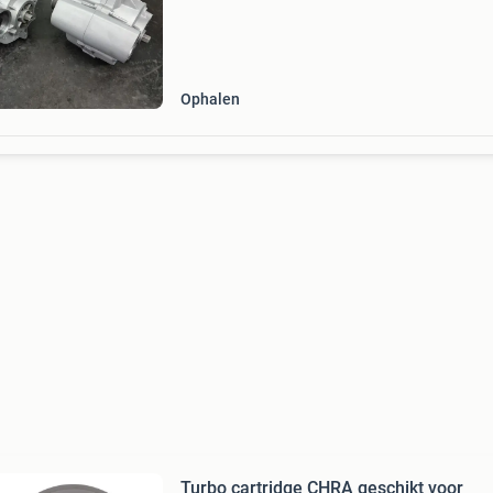
het reviseren en repareren van gladers weer op
mij enkel de originele onderdelen op de juiste 
Ophalen
Turbo cartridge CHRA geschikt voor