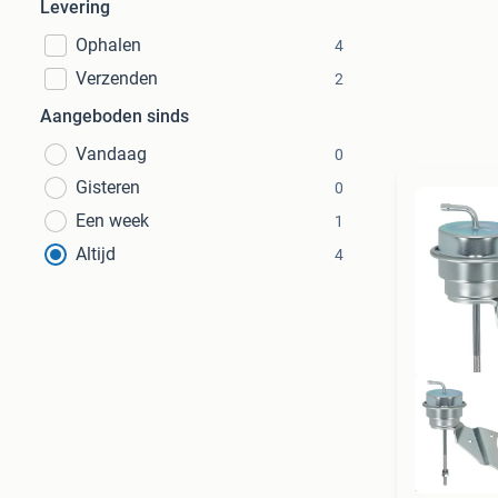
Levering
Ophalen
4
Verzenden
2
Aangeboden sinds
Vandaag
0
Gisteren
0
Een week
1
Altijd
4