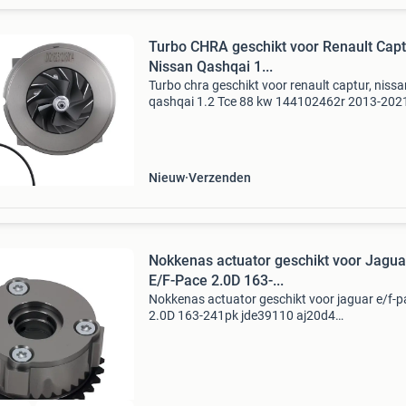
Turbo CHRA geschikt voor Renault Capt
Nissan Qashqai 1...
Turbo chra geschikt voor renault captur, nissa
qashqai 1.2 Tce 88 kw 144102462r 2013-202
productomschrijving deze turbo(lader) is een
aftermarket vervangingsonderdeel, samenges
voor een betrouwb
Nieuw
Verzenden
Nokkenas actuator geschikt voor Jagua
E/F-Pace 2.0D 163-...
Nokkenas actuator geschikt voor jaguar e/f-p
2.0D 163-241pk jde39110 aj20d4
productomschrijving deze turbo(lader) is een
aftermarket vervangingsonderdeel, samenges
voor een betrouwbare werking