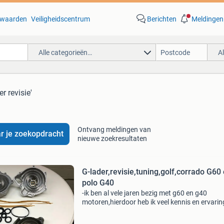
waarden
Veiligheidscentrum
Berichten
Meldingen
Alle categorieën…
A
er revisie'
Ontvang meldingen van
r je zoekopdracht
nieuwe zoekresultaten
G-lader,revisie,tuning,golf,corrado G60
polo G40
-ik ben al vele jaren bezig met g60 en g40
motoren,hierdoor heb ik veel kennis en ervarin
opgedaan -ik kan u al benodigde kennis,ervari
materialen leveren die nodig zijn om u g-lader 