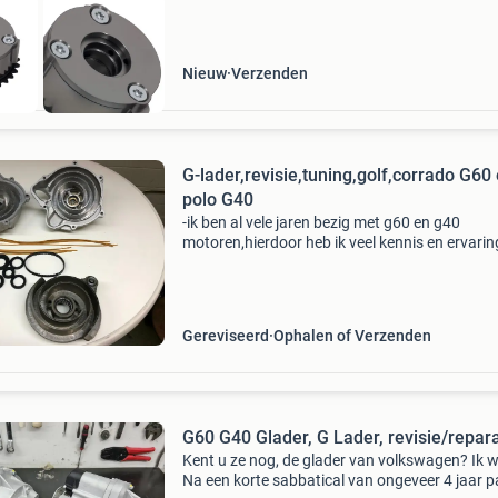
Nieuw
Verzenden
G-lader,revisie,tuning,golf,corrado G60
polo G40
-ik ben al vele jaren bezig met g60 en g40
motoren,hierdoor heb ik veel kennis en ervarin
opgedaan -ik kan u al benodigde kennis,ervari
materialen leveren die nodig zijn om u g-lader 
motor we
Gereviseerd
Ophalen of Verzenden
G60 G40 Glader, G Lader, revisie/repara
Kent u ze nog, de glader van volkswagen? Ik w
Na een korte sabbatical van ongeveer 4 jaar p