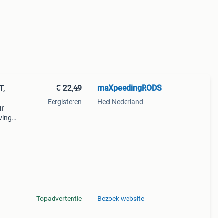
€ 22,49
maXpeedingRODS
T,
Eergisteren
Heel Nederland
lf
ving
n
Topadvertentie
Bezoek website