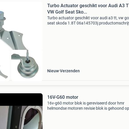
Turbo Actuator geschikt voor Audi A3 T
VW Golf Seat Sko...
Turbo actuator geschikt voor audi a3 tt, vw go
seat skoda 1.8T 06a145703j productomschrij
deze turbo(lader) is een aftermarket
vervangingsonderdeel, samengesteld voor ee
betrouwbare werking op
Nieuw
Verzenden
16V-G60 motor
16v-g60 motor blok is gereviseerd door hmr
helmondse motoren revisie blok is gehoond o
overmaat audi s2 zuigers kop is kompleet
gereviseerd g-lader gereviseerd door arno lader
pakkingen en keeri