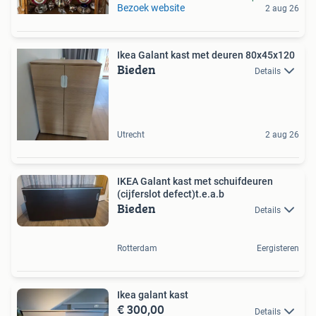
Bezoek website
2 aug 26
Ikea Galant kast met deuren 80x45x120
Bieden
Details
Utrecht
2 aug 26
IKEA Galant kast met schuifdeuren
(cijferslot defect)t.e.a.b
Bieden
Details
Rotterdam
Eergisteren
Ikea galant kast
€ 300,00
Details