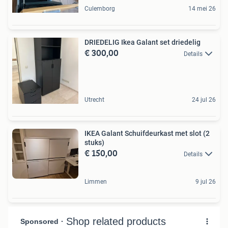
Culemborg
14 mei 26
DRIEDELIG Ikea Galant set driedelig
€ 300,00
Details
Utrecht
24 jul 26
IKEA Galant Schuifdeurkast met slot (2
stuks)
€ 150,00
Details
Limmen
9 jul 26