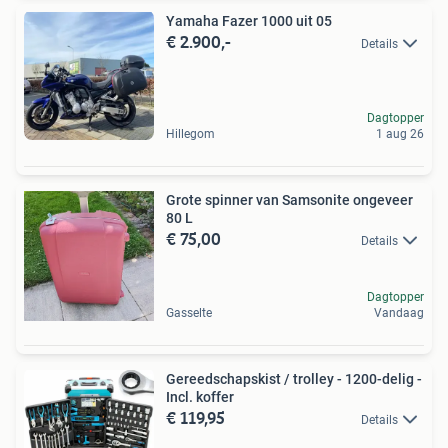
Yamaha Fazer 1000 uit 05
€ 2.900,-
Details
Dagtopper
Hillegom
1 aug 26
Grote spinner van Samsonite ongeveer
80 L
€ 75,00
Details
Dagtopper
Gasselte
Vandaag
Gereedschapskist / trolley - 1200-delig -
Incl. koffer
€ 119,95
Details