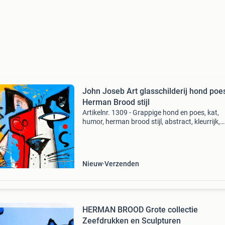
John Joseb Art glasschilderij hond poe
Herman Brood stijl
Artikelnr. 1309 - Grappige hond en poes, kat,
humor, herman brood stijl, abstract, kleurrijk,
graffiti, kunst, vierkant, dier, portret, blauw, bru
rood, wit, modern specificaties foto schilderij 
Nieuw
Verzenden
HERMAN BROOD Grote collectie
Zeefdrukken en Sculpturen