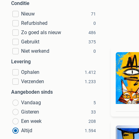
Conditie
Nieuw
71
Refurbished
0
Zo goed als nieuw
486
Gebruikt
375
Niet werkend
0
Levering
Ophalen
1.412
Verzenden
1.233
Aangeboden sinds
Vandaag
5
Gisteren
33
Een week
208
Altijd
1.594