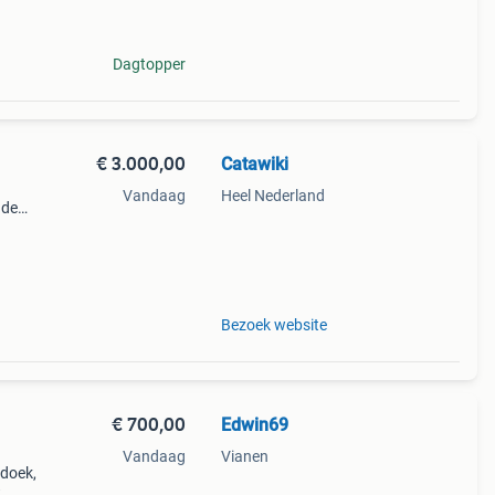
Dagtopper
€ 3.000,00
Catawiki
Vandaag
Heel Nederland
nde
 + €3
n ver
Bezoek website
€ 700,00
Edwin69
Vandaag
Vianen
 doek,
t