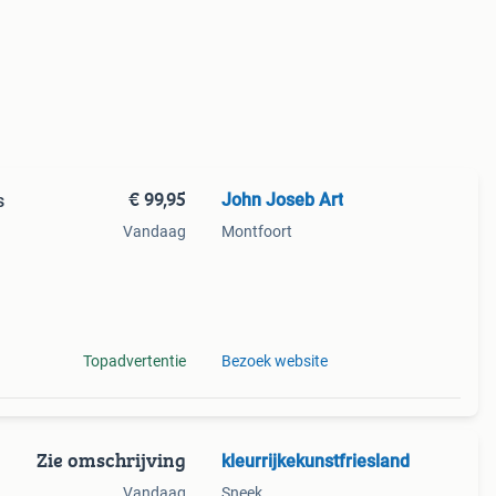
€ 99,95
John Joseb Art
s
Vandaag
Montfoort
in,
op
Topadvertentie
Bezoek website
Zie omschrijving
kleurrijkekunstfriesland
Vandaag
Sneek