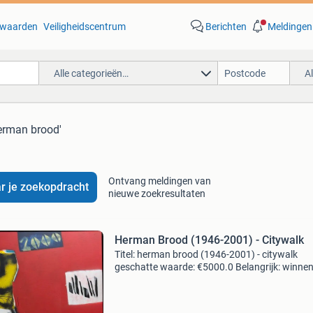
waarden
Veiligheidscentrum
Berichten
Meldingen
Alle categorieën…
A
erman brood'
Ontvang meldingen van
r je zoekopdracht
nieuwe zoekresultaten
Herman Brood (1946-2001) - Citywalk
Titel: herman brood (1946-2001) - citywalk
geschatte waarde: €5000.0 Belangrijk: winne
biedingen zijn exclusief 9% koperbescherming
kavel beschrijving te koop aangeboden uit mij