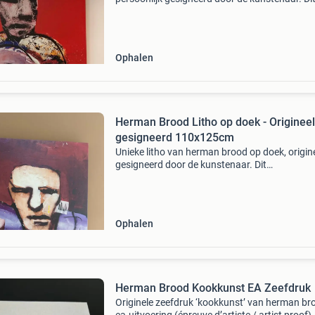
indrukwekkende werk meet 95x125 cm en is e
unieke toevoeging voor elke kunstliefhebber. 
zeldzaa
Ophalen
Herman Brood Litho op doek - Origineel
gesigneerd 110x125cm
Unieke litho van herman brood op doek, origin
gesigneerd door de kunstenaar. Dit
indrukwekkende werk meet 110 cm breed en 
cm hoog en is een waardevolle toevoeging vo
elke kunstliefhebber of v
Ophalen
Herman Brood Kookkunst EA Zeefdruk
Originele zeefdruk ‘kookkunst’ van herman br