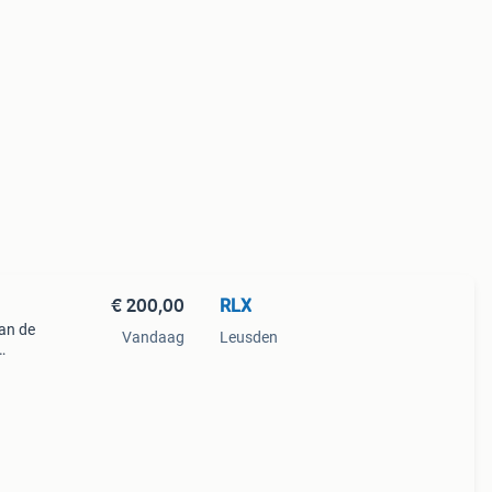
€ 200,00
RLX
van de
Vandaag
Leusden
tieke
a