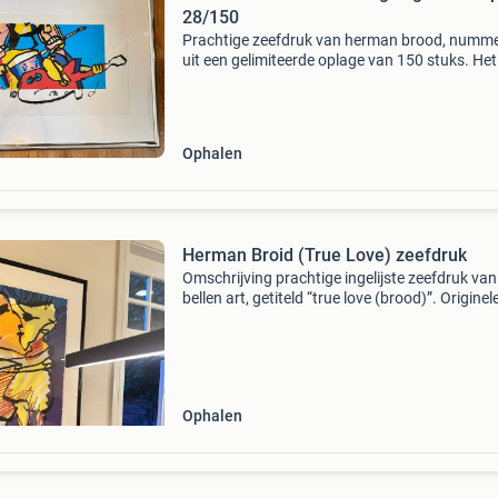
28/150
Prachtige zeefdruk van herman brood, numme
uit een gelimiteerde oplage van 150 stuks. Het
kunstwerk is hand gesigneerd door de kunste
en heeft afmetingen van 94 cm x 86 cm ingelijs
Beeldform
Ophalen
Herman Broid (True Love) zeefdruk
Omschrijving prachtige ingelijste zeefdruk va
bellen art, getiteld “true love (brood)”. Originel
zeefdruk titel: true love (brood) oplage: 95/15
formaat lijst: ca. 110 × 75 Cm zwarte alumini
Ophalen