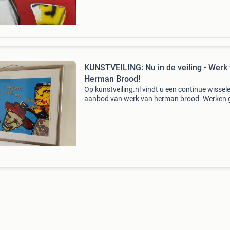
KUNSTVEILING: Nu in de veiling - Werk
Herman Brood!
Op kunstveiling.nl vindt u een continue wissel
aanbod van werk van herman brood. Werken
onder de hamer voor een veel lagere prijs dan 
galeriewaarde. Bekijk het actuele aanbod unie
kunstwe