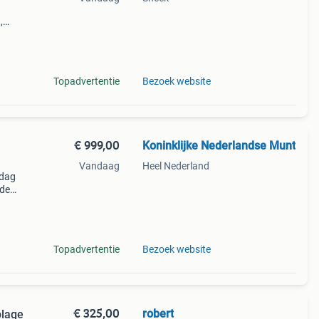
,
erne
 jan
Topadvertentie
Bezoek website
€ 999,00
Koninklijke Nederlandse Munt
Vandaag
Heel Nederland
edag
 de
leerd
Topadvertentie
Bezoek website
€ 325,00
robert
plage