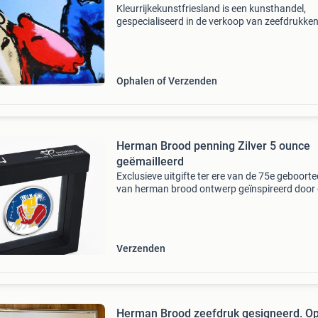
Kleurrijkekunstfriesland is een kunsthandel,
gespecialiseerd in de verkoop van zeefdrukken
sculpturen en werken op canvas van vele mod
kunstenaars zoals: andy warhol herman brood
cremer corne
Ophalen of Verzenden
Herman Brood penning Zilver 5 ounce
geëmailleerd
Exclusieve uitgifte ter ere van de 75e geboort
van herman brood ontwerp geïnspireerd door
kunst van herman brood met de hand geëmail
door de zilversmeden van de koninklijke
nederlandse mun
Verzenden
Herman Brood zeefdruk gesigneerd. O