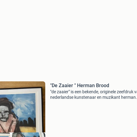
"De Zaaier " Herman Brood
"de zaaier" is een bekende, originele zeefdruk 
nederlandse kunstenaar en muzikant herman
brood. Het kunstwerk is gemaakt als een artis
knipoog naar het beroemde meesterwerk de z