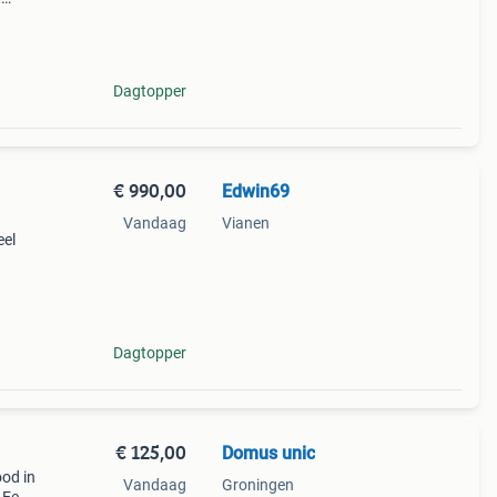
en
Een
Dagtopper
€ 990,00
Edwin69
Vandaag
Vianen
eel
125
or
Dagtopper
€ 125,00
Domus unic
ood in
Vandaag
Groningen