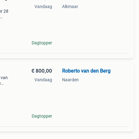
Vandaag
Alkmaar
r 28
naar
t.
Dagtopper
€ 800,00
Roberto van den Berg
n van
Vandaag
Naarden
e
0
um
Dagtopper