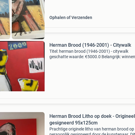
Ophalen of Verzenden
Herman Brood (1946-2001) - Citywalk
Titel: herman brood (1946-2001) - citywalk
geschatte waarde: €5000.0 Belangrijk: winne
biedingen zijn exclusief 9% koperbescherming
kavel beschrijving te koop aangeboden uit mij
Herman Brood Litho op doek - Origineel
gesigneerd 95x125cm
Prachtige originele litho van herman brood op
persoonlijk gesigneerd door de kunstenaar. Di