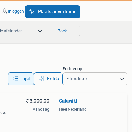
Inloggen
Plaats advertentie
lle afstanden…
Zoek
Sorteer op
Lijst
Foto’s
€ 3.000,00
Catawiki
Vandaag
Heel Nederland
nde
 + €3
n ver