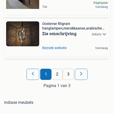
Dagtopper
Tiel
Vandaag
Oosterse filigrain
hanglampen,marokkaanse,arabische
Zie omschrijving
sfeer
Details
Bezoek website
Vandaag
1
2
3
Pagina 1 van 3
indiase meubels