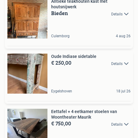
Antieke teakhouten kast met
houtsnijwerk
Bieden
Details
Culemborg
4 aug 26
Oude Indiase sidetable
€ 250,00
Details
Eygelshoven
18 jul 26
Eettafel + 4 eetkamer stoelen van
Woontheater Maurik
€ 750,00
Details