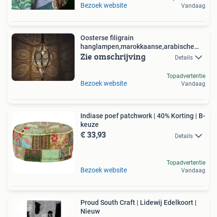
Bezoek website
Vandaag
Oosterse filigrain
hanglampen,marokkaanse,arabische
Zie omschrijving
sfeer
Details
Topadvertentie
Bezoek website
Vandaag
Indiase poef patchwork | 40% Korting | B-
keuze
€ 33,93
Details
Topadvertentie
Bezoek website
Vandaag
Proud South Craft | Lidewij Edelkoort |
Nieuw