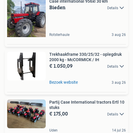
Case international 956xl 30 km
Bieden
Details
Rotsterhaule
3 aug 26
Trekhaakframe 330/25/32 - oplegdruk
2000 kg - McCORMICK / IH
€ 1.050,09
Details
Bezoek website
3 aug 26
Partij Case International tractors Ertl 10
stuks
€ 175,00
Details
Uden
14 jul 26