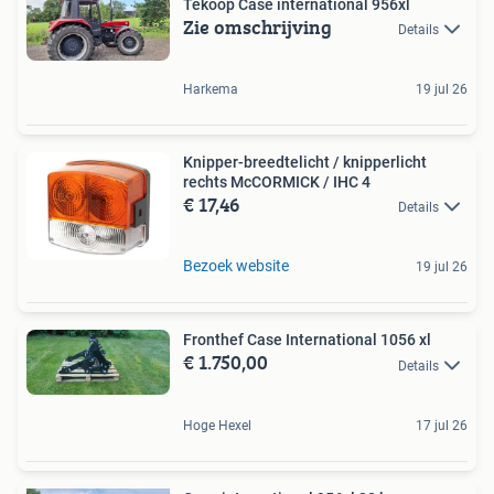
Tekoop Case international 956xl
Zie omschrijving
Details
Harkema
19 jul 26
Knipper-breedtelicht / knipperlicht
rechts McCORMICK / IHC 4
€ 17,46
Details
Bezoek website
19 jul 26
Fronthef Case International 1056 xl
€ 1.750,00
Details
Hoge Hexel
17 jul 26