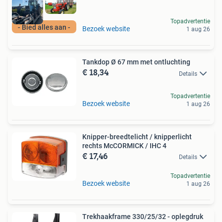
Topadvertentie
- Bied alles aan -
Bezoek website
1 aug 26
Tankdop Ø 67 mm met ontluchting
€ 18,34
Details
Topadvertentie
Bezoek website
1 aug 26
Knipper-breedtelicht / knipperlicht
rechts McCORMICK / IHC 4
€ 17,46
Details
Topadvertentie
Bezoek website
1 aug 26
Trekhaakframe 330/25/32 - oplegdruk