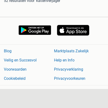
52 resultaten
voor 'kattenverjager'
Blog
Marktplaats Zakelijk
Veilig en Succesvol
Help en Info
Voorwaarden
Privacyverklaring
Cookiebeleid
Privacyvoorkeuren
Over Marktplaats
Werken bij
Perskamer
Adevinta