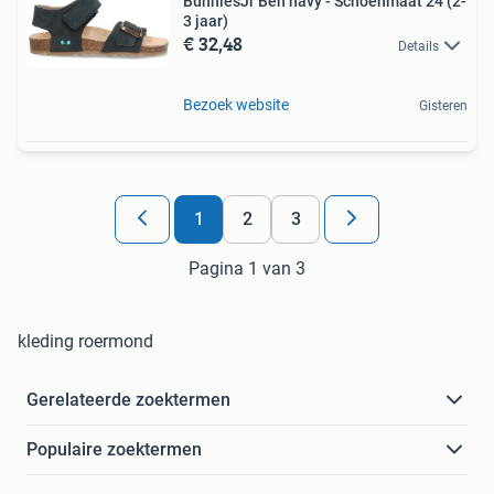
BunniesJr Ben navy - Schoenmaat 24 (2-
3 jaar)
€ 32,48
Details
Bezoek website
Gisteren
1
2
3
Pagina 1 van 3
kleding roermond
Gerelateerde zoektermen
Populaire zoektermen