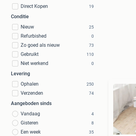
Direct Kopen
19
Conditie
Nieuw
25
Refurbished
0
Zo goed als nieuw
73
Gebruikt
110
Niet werkend
0
Levering
Ophalen
250
Verzenden
74
Aangeboden sinds
Vandaag
4
Gisteren
8
Een week
35