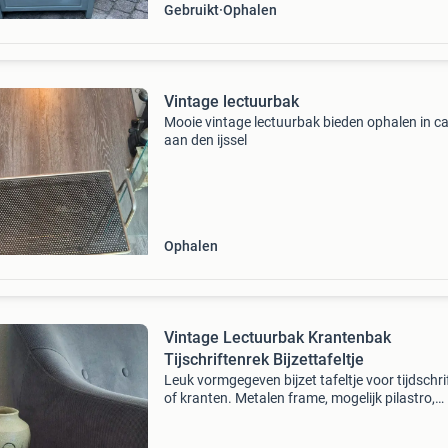
Gebruikt
Ophalen
Vintage lectuurbak
Mooie vintage lectuurbak bieden ophalen in ca
aan den ijssel
Ophalen
Vintage Lectuurbak Krantenbak
Tijschriftenrek Bijzettafeltje
Leuk vormgegeven bijzet tafeltje voor tijdschri
of kranten. Metalen frame, mogelijk pilastro,
goudkleurig. Teakfineer bovenblad met decora
mozaiek steentjes, bruin- en grijstinten. Het fi