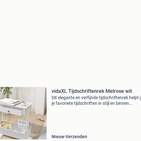
vidaXL Tijdschriftenrek Melrose wit
Dit elegante en verfijnde tijdschriftenrek helpt
je favoriete tijdschriften in stijl en binnen
handbereik op te bergen. De tijdschriftenkast
grote lade biedt voldoende opbergruimte aan je
Nieuw
Verzenden