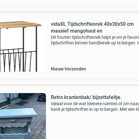
vidaXL Tijdschriftenrek 40x30x50 cm
massief mangohout en
Dit houten tijdschriftenrek helpt je om je favori
tijdschriften binnen handbereik op te bergen. 
tafeltje bestaat uit een massief mangohouten
tafelblad en gepoedercoat stalen basis, waar
het
Nieuw
Verzenden
Retro krantenbak/ bijzettafeltje.
Ideaal voor de wat kleinere ruimtes of om naa
bank je tijdschriften in op te bergen. Met een k
laatje. Afmeting staan op de foto’s. Betaling
contant en ophalen in zeeland (nb).