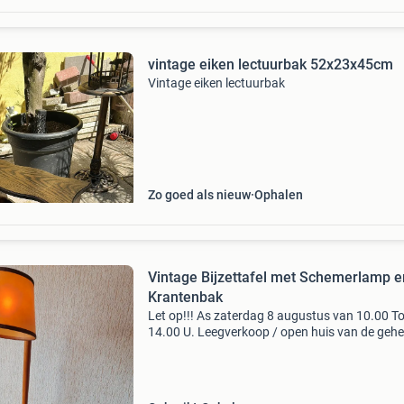
vintage eiken lectuurbak 52x23x45cm
Vintage eiken lectuurbak
Zo goed als nieuw
Ophalen
Vintage Bijzettafel met Schemerlamp e
Krantenbak
Let op!!! As zaterdag 8 augustus van 10.00 To
14.00 U. Leegverkoop / open huis van de gehe
woning. Veel (vintage) artikelen van meubelen
accessoires. Meer weten, stuur een bericht.
Prachtige vi