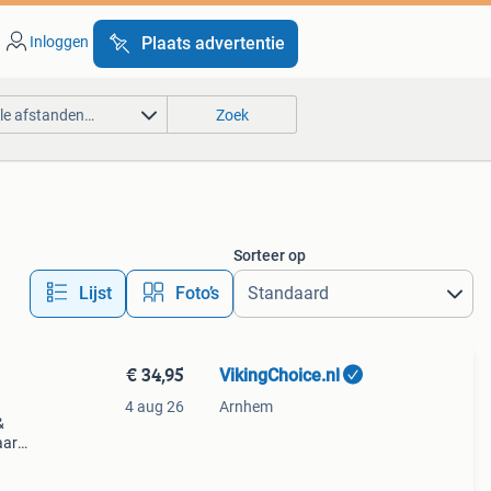
Inloggen
Plaats advertentie
lle afstanden…
Zoek
Sorteer op
Lijst
Foto’s
€ 34,95
VikingChoice.nl
4 aug 26
Arnhem
&
aar