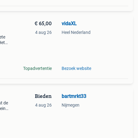
€ 65,00
vidaXL
4 aug 26
Heel Nederland
ete
Het
door
Topadvertentie
Bezoek website
Bieden
bartmrkt33
st de
4 aug 26
Nijmegen
lein