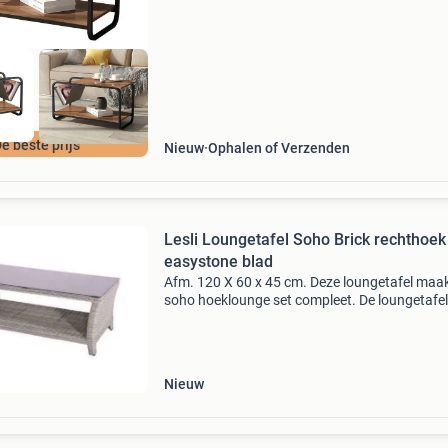
etages + prak
e beste prijs
Nieuw
Ophalen of Verzenden
Lesli Loungetafel Soho Brick rechthoe
easystone blad
Afm. 120 X 60 x 45 cm. Deze loungetafel maa
soho hoeklounge set compleet. De loungetafel
heeft een traditionele uitstraling, de onderste '
kan dienen als krantenbak. Het blad is van
Nieuw