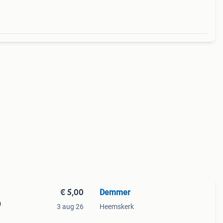
€ 5,00
Demmer
m
3 aug 26
Heemskerk