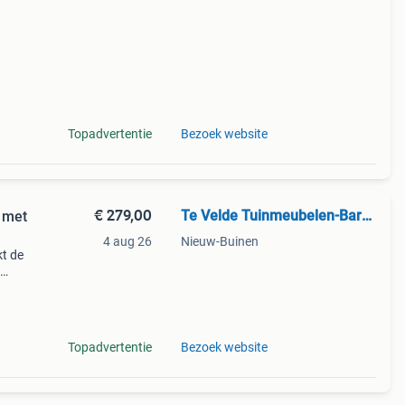
Topadvertentie
Bezoek website
€ 279,00
Te Velde Tuinmeubelen-Barbecue
k met
4 aug 26
Nieuw-Buinen
kt de
plank'
Topadvertentie
Bezoek website