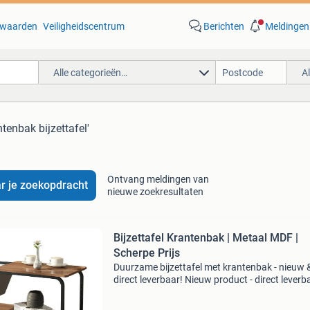
waarden
Veiligheidscentrum
Berichten
Meldingen
Alle categorieën…
A
ntenbak bijzettafel'
Ontvang meldingen van
r je zoekopdracht
nieuwe zoekresultaten
Bijzettafel Krantenbak | Metaal MDF |
Scherpe Prijs
Duurzame bijzettafel met krantenbak - nieuw 
direct leverbaar! Nieuw product - direct leverb
uit voorraad. Afmetingen: 86,5x40x46 cm
materiaal: metaal + mdf extra opbergruimte: 2