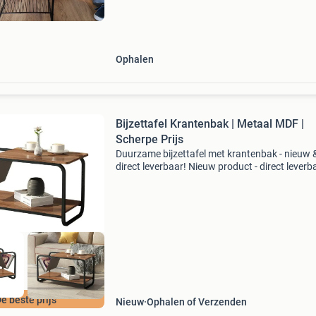
Ophalen
Bijzettafel Krantenbak | Metaal MDF |
Scherpe Prijs
Duurzame bijzettafel met krantenbak - nieuw 
direct leverbaar! Nieuw product - direct leverb
uit voorraad. Afmetingen: 86,5x40x46 cm
materiaal: metaal + mdf extra opbergruimte: 2
etages + prak
e beste prijs
Nieuw
Ophalen of Verzenden