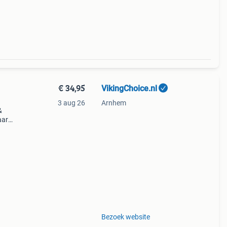
€ 34,95
VikingChoice.nl
3 aug 26
Arnhem
&
aar
Bezoek website