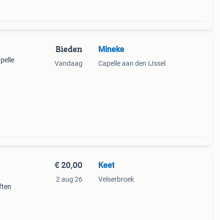
Bieden
Mineke
pelle
Vandaag
Capelle aan den IJssel
€ 20,00
Keet
2 aug 26
Velserbroek
ften
tieve
neer