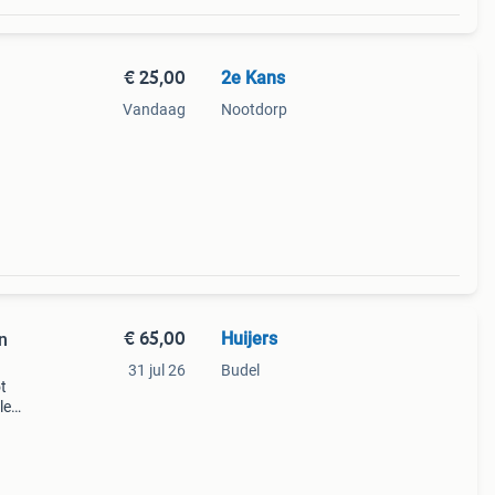
€ 25,00
2e Kans
Vandaag
Nootdorp
€ 65,00
Huijers
n
31 jul 26
Budel
t
le
 tot