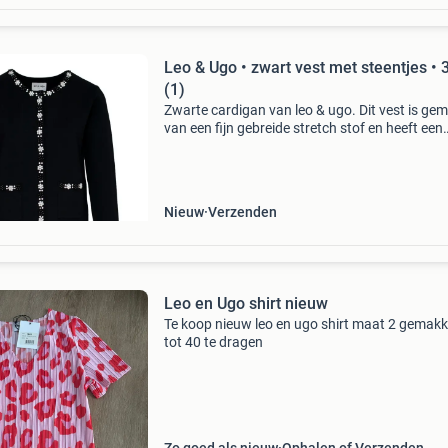
Leo & Ugo • zwart vest met steentjes • 
(1)
Zwarte cardigan van leo & ugo. Dit vest is ge
van een fijn gebreide stretch stof en heeft een
normale pasvorm. Het vest heeft aan de zome
de decoratieve zakken witte, zwarte en doorsc
Nieuw
Verzenden
Leo en Ugo shirt nieuw
Te koop nieuw leo en ugo shirt maat 2 gemakke
tot 40 te dragen