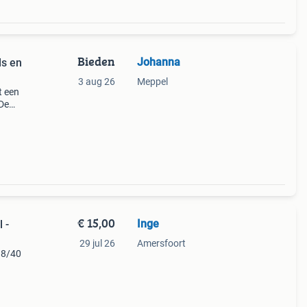
Bieden
Johanna
ls en
3 aug 26
Meppel
t een
 De
 look.
€ 15,00
Inge
 -
29 jul 26
Amersfoort
38/40
s op