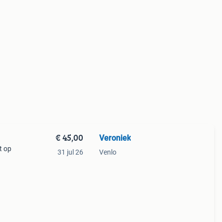
€ 45,00
Veroniek
t op
31 jul 26
Venlo