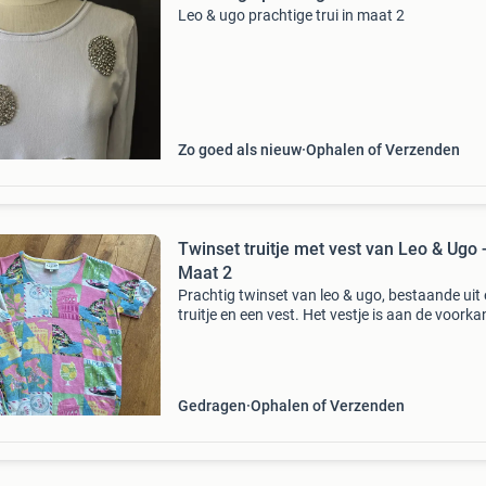
Leo & ugo prachtige trui in maat 2
Zo goed als nieuw
Ophalen of Verzenden
Twinset truitje met vest van Leo & Ugo 
Maat 2
Prachtig twinset van leo & ugo, bestaande uit
truitje en een vest. Het vestje is aan de voorka
versierd met siersteentjes, wat zorgt voor een
elegante touch. Ideaal voor diverse gelegenh
Gedragen
Ophalen of Verzenden