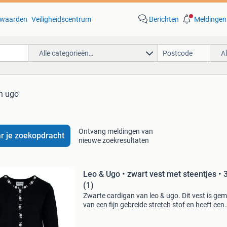
waarden
Veiligheidscentrum
Berichten
Meldingen
Alle categorieën…
A
n ugo'
Ontvang meldingen van
r je zoekopdracht
nieuwe zoekresultaten
Leo & Ugo • zwart vest met steentjes • 
(1)
Zwarte cardigan van leo & ugo. Dit vest is ge
van een fijn gebreide stretch stof en heeft een
normale pasvorm. Het vest heeft aan de zome
de decoratieve zakken witte, zwarte en doorsc