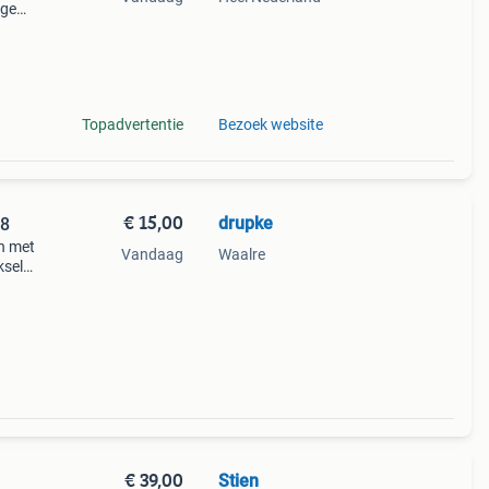
ige
tti
op ge
Topadvertentie
Bezoek website
€ 15,00
drupke
38
en met
Vandaag
Waalre
ksel-
vaste
€ 39,00
Stien