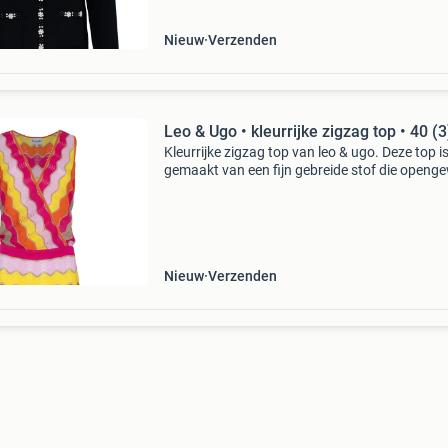
Nieuw
Verzenden
Leo & Ugo • kleurrijke zigzag top • 40 (3
Kleurrijke zigzag top van leo & ugo. Deze top i
gemaakt van een fijn gebreide stof die openg
is en een zigzag motief heeft in oranje, geel ro
bruin. De overslag top heeft een v-hals. W
Nieuw
Verzenden