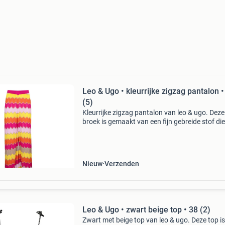
Leo & Ugo • kleurrijke zigzag pantalon •
(5)
Kleurrijke zigzag pantalon van leo & ugo. Deze
broek is gemaakt van een fijn gebreide stof die
opengewerkt is en een zigzag motief heeft in
oranje, geel roze en bruin. De pantalon heeft e
elasti
Nieuw
Verzenden
Leo & Ugo • zwart beige top • 38 (2)
Zwart met beige top van leo & ugo. Deze top is