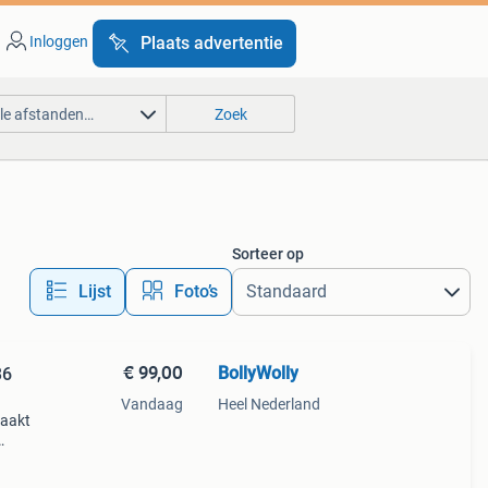
Inloggen
Plaats advertentie
lle afstanden…
Zoek
Sorteer op
Lijst
Foto’s
€ 99,00
BollyWolly
36
Vandaag
Heel Nederland
maakt
n en
hijn