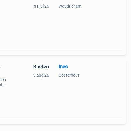
31 jul 26
Woudrichem
Bieden
Ines
-
3 aug 26
Oosterhout
 een
nt
eden