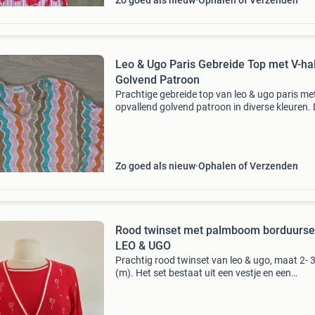
Zo goed als nieuw
Ophalen of Verzenden
Leo & Ugo Paris Gebreide Top met V-ha
Golvend Patroon
Prachtige gebreide top van leo & ugo paris me
opvallend golvend patroon in diverse kleuren.
top heeft een comfortabele v-hals en korte
mouwen, perfect voor een stijlvolle en luchtige
Zo goed als nieuw
Ophalen of Verzenden
Rood twinset met palmboom borduursel
LEO & UGO
Prachtig rood twinset van leo & ugo, maat 2- 
(m). Het set bestaat uit een vestje en een
bijpassende top, beide versierd met subtiele
palmboom borduursels en parelmoer knoopje
het vestje.