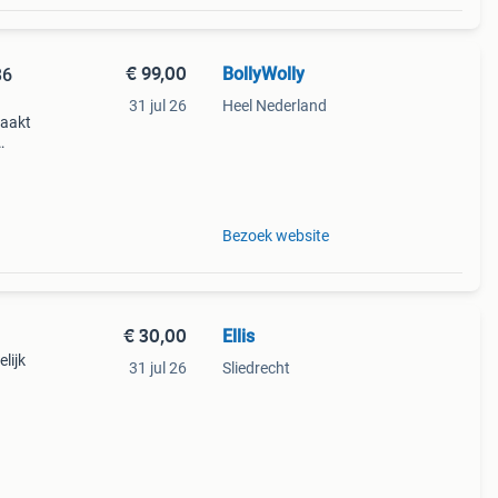
€ 99,00
BollyWolly
36
31 jul 26
Heel Nederland
maakt
n en
hijn
Bezoek website
€ 30,00
Ellis
lijk
31 jul 26
Sliedrecht