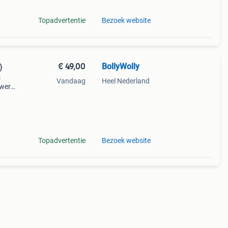
Topadvertentie
Bezoek website
€ 49,00
BollyWolly
)
s
Vandaag
Heel Nederland
ewerkt
ze en
Topadvertentie
Bezoek website