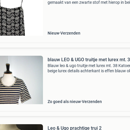
gemaakt van een zwarte stof met hierop in be
bloemen en loopt wijd uit. De top heeft spaghe
bandjes die op de schouders in een strik / kno
Nieuw
Verzenden
blauw LEO & UGO truitje met lurex mt. 
Blauw leo & ugo truitje met lurex mt. 38 Kato
beige lurex details achterkant is effen blauw o
oksel 47 lengte 60 cm geen verkoop aan huis 
prijs
Zo goed als nieuw
Verzenden
Leo & Ugo prachtige trui 2