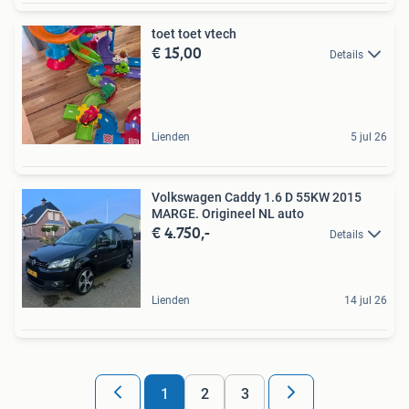
toet toet vtech
€ 15,00
Details
Lienden
5 jul 26
Volkswagen Caddy 1.6 D 55KW 2015
MARGE. Origineel NL auto
€ 4.750,-
Details
Lienden
14 jul 26
1
2
3