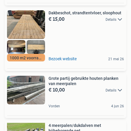
Dakbeschot, strandtentvloer, sloophout
€ 15,00
Details
1000 m2 voorraad!!
Bezoek website
21 mei 26
Grote partij gebruikte houten planken
van meerpalen
€ 10,00
Details
Vorden
4 jun 26
4 meerpalen/dukdalven met
bijbehorende pet