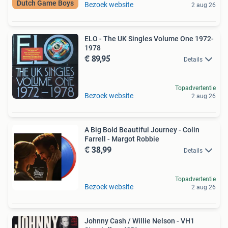
Dutch Game Boys
Bezoek website
2 aug 26
ELO - The UK Singles Volume One 1972-
1978
€ 89,95
Details
Topadvertentie
Bezoek website
2 aug 26
A Big Bold Beautiful Journey - Colin
Farrell - Margot Robbie
€ 38,99
Details
Topadvertentie
Bezoek website
2 aug 26
Johnny Cash / Willie Nelson - VH1