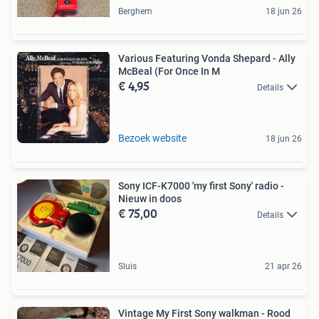
Berghem
18 jun 26
Various Featuring Vonda Shepard - Ally
McBeal (For Once In M
€ 4,95
Details
Bezoek website
18 jun 26
Sony ICF-K7000 'my first Sony' radio -
Nieuw in doos
€ 75,00
Details
Sluis
21 apr 26
Vintage My First Sony walkman - Rood