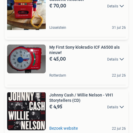
€ 70,00
Details
IJsselstein
31 jul 26
My First Sony klokradio ICF A6500 als
nieuw!
€ 45,00
Details
Rotterdam
22 jul 26
Johnny Cash / Willie Nelson - VH1
Storytellers (CD)
€ 4,95
Details
Bezoek website
22 jul 26