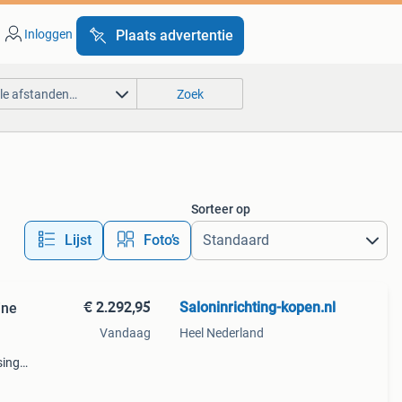
Inloggen
Plaats advertentie
lle afstanden…
Zoek
Sorteer op
Lijst
Foto’s
€ 2.292,95
Saloninrichting-kopen.nl
ine
Vandaag
Heel Nederland
sing
sten.
en