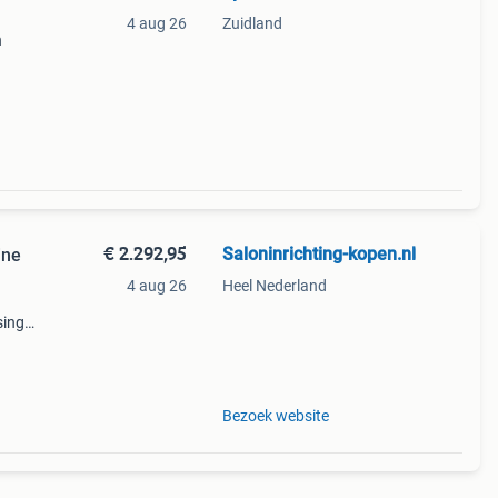
4 aug 26
Zuidland
n
 voor
€ 2.292,95
Saloninrichting-kopen.nl
ine
4 aug 26
Heel Nederland
sing
sten.
en
Bezoek website