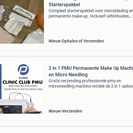
Starterspakket
Compleet starterspakket voor microblading e
permanente make-up. Inclusief oefenhuiden,
naalden, emla crème, en diverse tools voor
wenkbrauw- en eyelinerbehandelingen. Ideaal
beginners of als aan
Nieuw
Ophalen of Verzenden
2 in 1 PMU Permanente Make Up Mach
en Micro Needling
Gratis verzending professionele pmu en
microneedling machine ontdek de 2 in 1 oplos
voor de schoonheidsspecialisten en pmu artie
De pmu en microneedling machine is ontworp
voor precisiewerk
Nieuw
Verzenden