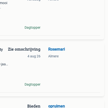
 mooi
Dagtopper
Zie omschrijving
Rosemari
ty
4 aug 26
Almere
 jaar
d te
Dagtopper
Bieden
opruimen