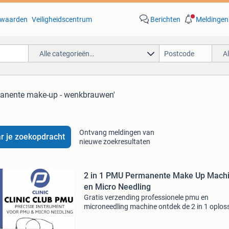
waarden
Veiligheidscentrum
Berichten
Meldingen
Alle categorieën…
A
manente make-up - wenkbrauwen'
Ontvang meldingen van
r je zoekopdracht
nieuwe zoekresultaten
2 in 1 PMU Permanente Make Up Mach
en Micro Needling
Gratis verzending professionele pmu en
microneedling machine ontdek de 2 in 1 oplos
voor de schoonheidsspecialisten en pmu artie
De pmu en microneedling machine is ontworp