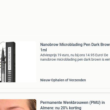
Nanobrow Microblading Pen Dark Brow
1ml
Adviesprijs 19 euro, nu bij ons 14.95 Euro! De
nanobrow microblading pen dark brown is ee
unieke en innovatieve cosmetica die je microb
make-up laat creëren. Tijdens een microbladin
worden er
Nieuw
Ophalen of Verzenden
Permanente Wenkbrouwen (PMU) in
Almere: nu 20% korting