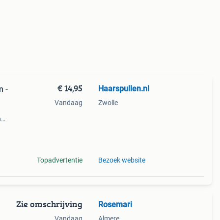
€ 14,95
Haarspullen.nl
n -
Vandaag
Zwolle
n
lading
g
Topadvertentie
Bezoek website
Zie omschrijving
Rosemari
Vandaag
Almere