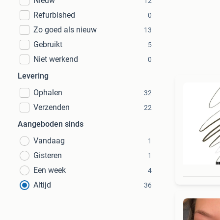
Nieuw
12
Refurbished
0
Zo goed als nieuw
13
Gebruikt
5
Niet werkend
0
Levering
Ophalen
32
Verzenden
22
Aangeboden sinds
Vandaag
1
Gisteren
1
Een week
4
Altijd
36