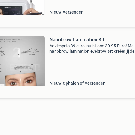
voor precisiewerk
Nieuw
Verzenden
Nanobrow Lamination Kit
Adviesprijs 39 euro, nu bij ons 30.95 Euro! Met
nanobrow lamination eyebrow set creëer jij de
wenkbrauwen van dit moment! We willen natuu
dat onze wenkbrauwen de perfecte vorm heb
én aanhou
Nieuw
Ophalen of Verzenden