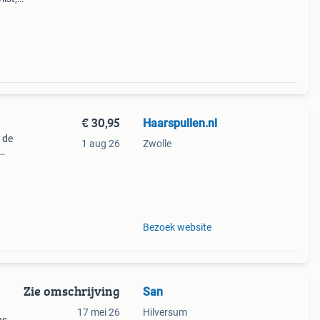
€ 30,95
Haarspullen.nl
 de
1 aug 26
Zwolle
rlijk
ben
Bezoek website
Zie omschrijving
San
17 mei 26
Hilversum