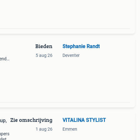
Bieden
Stephanie Randt
5 aug 26
Deventer
lende
Zie omschrijving
VITALINA STYLIST
1 aug 26
Emmen
mpers
ist,