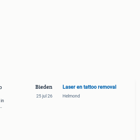
Bieden
Laser en tattoo removal
p
25 jul 26
Helmond
 in
lend
 en