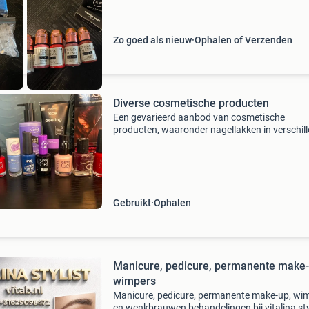
Zo goed als nieuw
Ophalen of Verzenden
Diverse cosmetische producten
Een gevarieerd aanbod van cosmetische
producten, waaronder nagellakken in verschil
kleuren, een charcoal gezichtspeeling, zwarte
kleurmasker, syoss mahogany permanente
haarkleur en wenkbrauw stri
Gebruikt
Ophalen
Manicure, pedicure, permanente make-up,
wimpers
Manicure, pedicure, permanente make-up, wi
en wenkbrauwen behandelingen bij vitalina styl