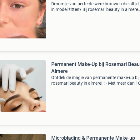
Droom je van perfecte wenkbrauwen die altijd
in model zitten? Bij rosemari beauty in almere
bieden wij professionele permanente make-up
(pmu) aan voor de wenkbrauwen. Kies uit
ombre/powder brows
Permanent Make-Up bij Rosemari Beau
Almere
Ontdek de magie van permanente make-up bij
rosemari beauty in almere! ✨ Met meer dan 10
ervaring helpen wij u uw natuurlijke schoonhei
laten stralen. Kies voor onze hoogwaardige
behandelingen
Microblading & Permanente Make-up