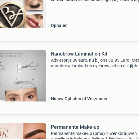
weerdingerstraat 248, 7811ck emmen.
Ophalen
Nanobrow Lamination Kit
Adviesprijs 39 euro, nu bij ons 30.95 Euro! Met
nanobrow lamination eyebrow set creëer jij de
wenkbrauwen van dit moment! We willen natuu
dat onze wenkbrauwen de perfecte vorm heb
én aanhou
Nieuw
Ophalen of Verzenden
Permanente Make-up
Permanente make-up (pmu) ✨️wenkbrauwen