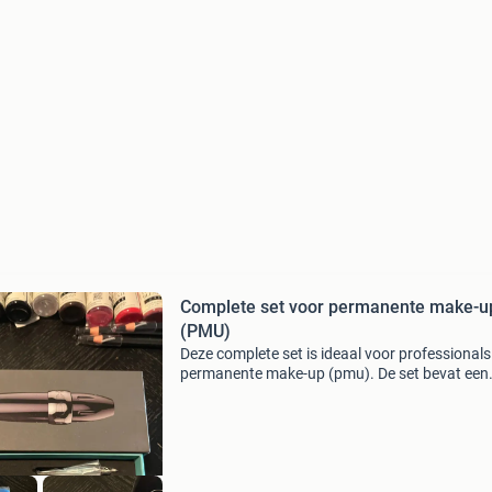
Complete set voor permanente make-u
(PMU)
Deze complete set is ideaal voor professionals
permanente make-up (pmu). De set bevat een
hoogwaardige pmu-machine, diverse perma b
luxe en evenflo colours pigmenten voor lippen
wenkbrauwen,