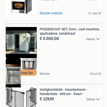
Bezoek website
31 mei 26
POEDERCOAT SET, Oven , coat machine,
spuitcabine, zandstraal
€ 5.000,00
Details
Poedercoat lijn
Wijchen
26 jul 26
Veiligheidshek - Haardscherm -
Hondenhek - 600 cm - Zwart -
€ 129,95
Details