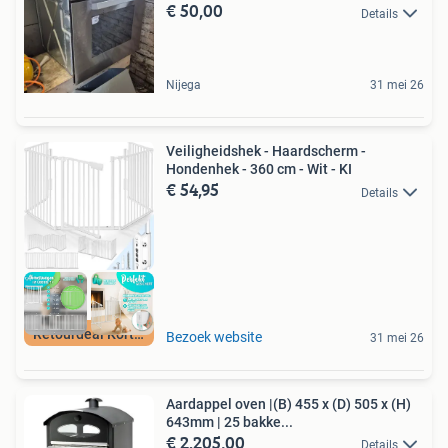
€ 50,00
Details
Nijega
31 mei 26
Veiligheidshek - Haardscherm -
Hondenhek - 360 cm - Wit - KI
€ 54,95
Details
Retourdeal Korting
Bezoek website
31 mei 26
Aardappel oven |(B) 455 x (D) 505 x (H)
643mm | 25 bakke...
€ 2.205,00
Details