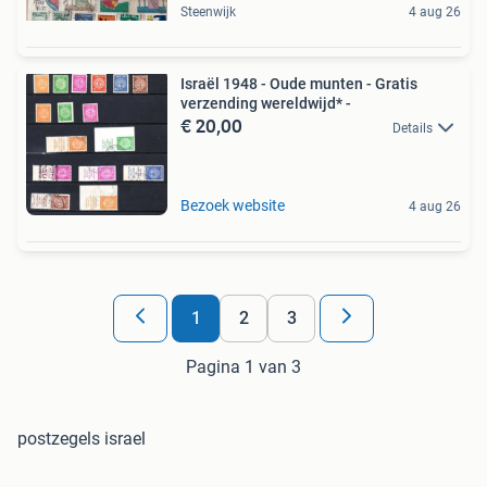
Steenwijk
4 aug 26
Israël 1948 - Oude munten - Gratis
verzending wereldwijd* -
€ 20,00
Details
Bezoek website
4 aug 26
1
2
3
Pagina 1 van 3
postzegels israel