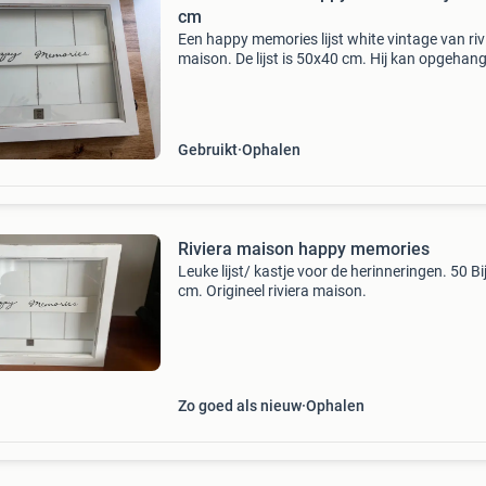
cm
Een happy memories lijst white vintage van riv
maison. De lijst is 50x40 cm. Hij kan opgehan
tegen de muur gezet worden. Je kan de lijst o
aan de zijkant en aan de binnenkant al je favo
Gebruikt
Ophalen
Riviera maison happy memories
Leuke lijst/ kastje voor de herinneringen. 50 Bi
cm. Origineel riviera maison.
Zo goed als nieuw
Ophalen