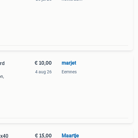
€ 10,00
marjet
rd
4 aug 26
Eemnes
on,
d
voor
€ 15,00
Maartje
0x40