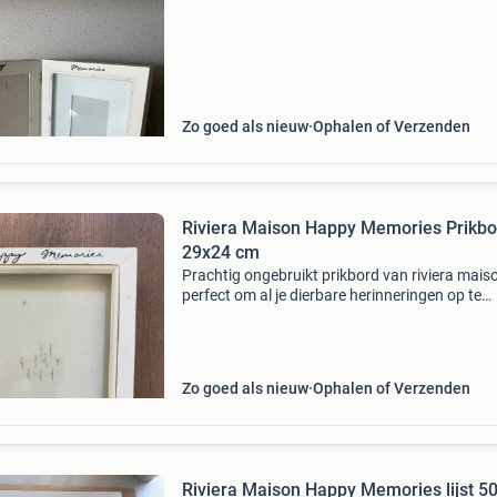
Zo goed als nieuw
Ophalen of Verzenden
Riviera Maison Happy Memories Prikbo
29x24 cm
Prachtig ongebruikt prikbord van riviera mais
perfect om al je dierbare herinneringen op te
bewaren. Dit &#39;happy memories&#39; bor
heeft een afmeting van 29x24 cm en is ideaal 
foto
Zo goed als nieuw
Ophalen of Verzenden
Riviera Maison Happy Memories lijst 5