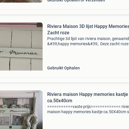
Gebruikt
Ophalen of Verzenden
Riviera Maison 3D lijst Happy Memories
Zacht roze
Prachtige 3d lijst van riviera maison, genaamd
&#39;happy memories&#39;. Deze zacht roze l
biedt een decoratieve manier om kleine
herinneringen te bewaren. De lijst verkeert in 
staat
Gebruikt
Ophalen
Riviera maison Happy memories kastje
ca.50x40cm
===========vaste prijs============= rivie
maison happy memories kastje ca.50X40cm sl
met 2 haakjes aan beide zijden leuk om thema
decoreren net wat je leuk, vind. Kan ook met
dubbelzijdige tap