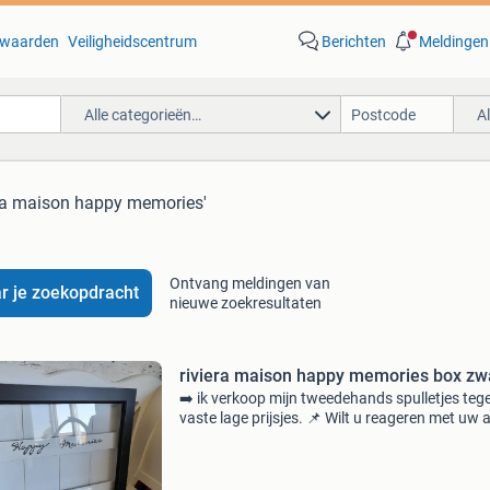
waarden
Veiligheidscentrum
Berichten
Meldingen
Alle categorieën…
A
era maison happy memories'
Ontvang meldingen van
r je zoekopdracht
nieuwe zoekresultaten
riviera maison happy memories box zw
➡️ ik verkoop mijn tweedehands spulletjes teg
vaste lage prijsjes. 📌 Wilt u reageren met uw 
als u interesse heeft? Dit omdat ik niet met
betaalverzoekjes, tikkies etc. Werk. ⬅️ 📦
Verzending