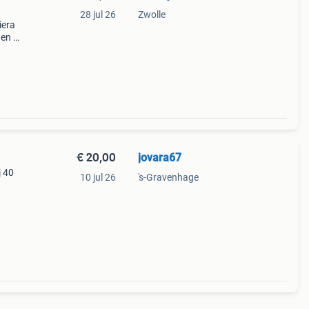
28 jul 26
Zwolle
iera
gen of
penen
€ 20,00
jovara67
j 40
10 jul 26
's-Gravenhage