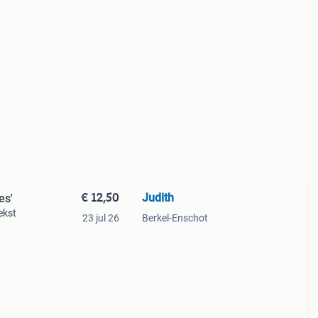
€ 12,50
Judith
es'
ekst
23 jul 26
Berkel-Enschot
aze