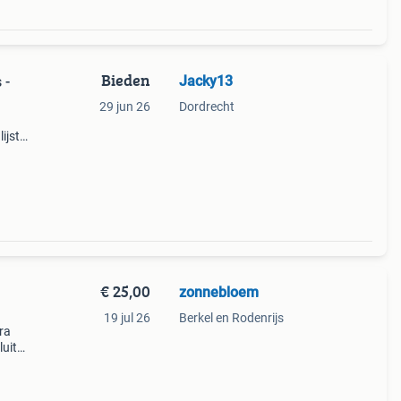
Bieden
Jacky13
 -
29 jun 26
Dordrecht
ijst
goede
€ 25,00
zonnebloem
19 jul 26
Berkel en Rodenrijs
ra
uit
 te