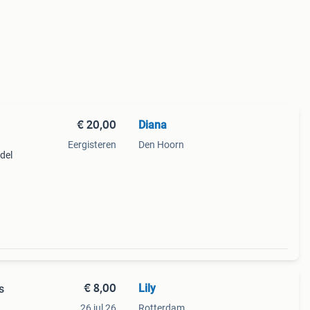
€ 20,00
Diana
Eergisteren
Den Hoorn
del
n te
neel
€ 8,00
Lily
s
26 jul 26
Rotterdam