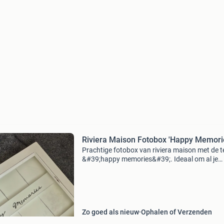
Riviera Maison Fotobox 'Happy Memori
Prachtige fotobox van riviera maison met de t
&#39;happy memories&#39;. Ideaal om al je
dierbare foto&#39;s en herinneringen in op te
bergen. De box is wit van kleur en heeft een gl
Zo goed als nieuw
Ophalen of Verzenden