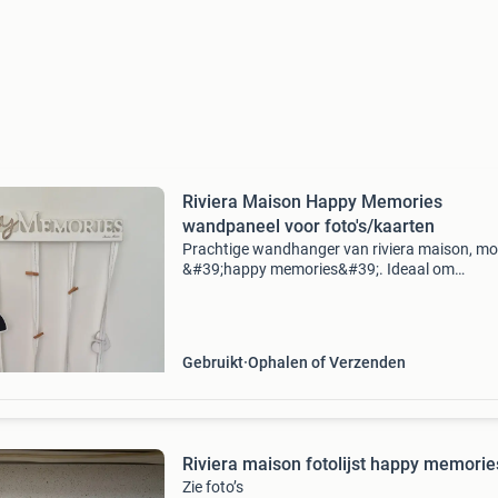
Riviera Maison Happy Memories
wandpaneel voor foto's/kaarten
Prachtige wandhanger van riviera maison, mo
&#39;happy memories&#39;. Ideaal om
foto&#39;s, kaarten of kleine herinneringen aa
hangen met de bijgeleverde knijpertjes. Het pa
is
Gebruikt
Ophalen of Verzenden
Riviera maison fotolijst happy memorie
Zie foto’s