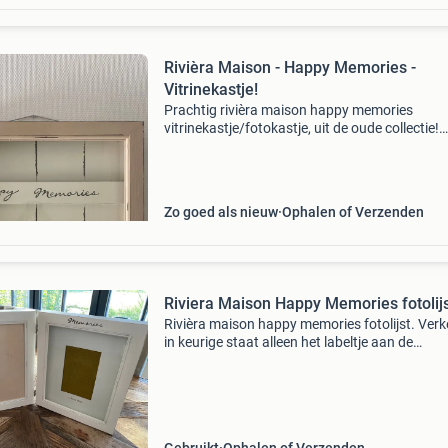
Rivièra Maison - Happy Memories -
Vitrinekastje!
Prachtig rivièra maison happy memories
vitrinekastje/fotokastje, uit de oude collectie!
Geschikt om foto’s, kaarten en kleine spulletjes
plaatsen. Het kastje heeft een taupekleurige
omlijsting,
Zo goed als nieuw
Ophalen of Verzenden
Riviera Maison Happy Memories fotolij
Rivièra maison happy memories fotolijst. Verk
in keurige staat alleen het labeltje aan de
binnenzijde ontbreekt.