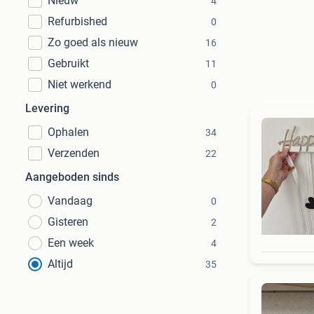
Nieuw
4
Refurbished
0
Zo goed als nieuw
16
Gebruikt
11
Niet werkend
0
Levering
Ophalen
34
Verzenden
22
Aangeboden sinds
Vandaag
0
Gisteren
2
Een week
4
Altijd
35