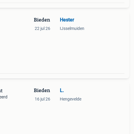
Bieden
Hester
22 jul 26
IJsselmuiden
 in te
Bieden
L.
st
eerd
16 jul 26
Hengevelde