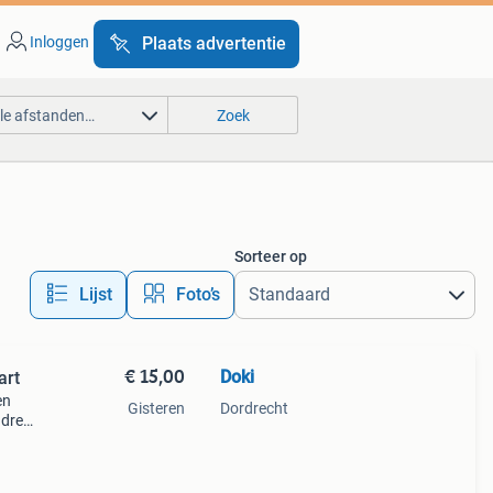
Inloggen
Plaats advertentie
lle afstanden…
Zoek
Sorteer op
Lijst
Foto’s
€ 15,00
Doki
art
en
Gisteren
Dordrecht
adres