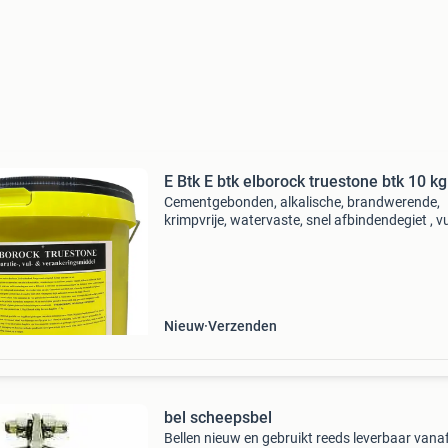
E Btk E btk elborock truestone btk 10 kg
Cementgebonden, alkalische, brandwerende,
krimpvrije, watervaste, snel afbindendegiet , vu
reparatie , egaliseer en verankeringsmortel. B
en buiten toepasbaarvan 0 tot 50 m m.
Hydraulisch, wat
Nieuw
Verzenden
bel scheepsbel
Bellen nieuw en gebruikt reeds leverbaar vana