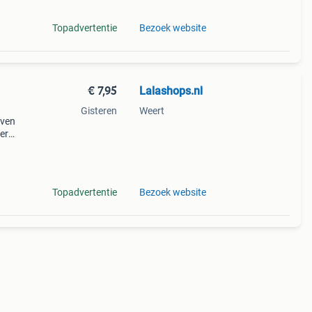
Topadvertentie
Bezoek website
€ 7,95
Lalashops.nl
Gisteren
Weert
even
ger
van
tige
Topadvertentie
Bezoek website