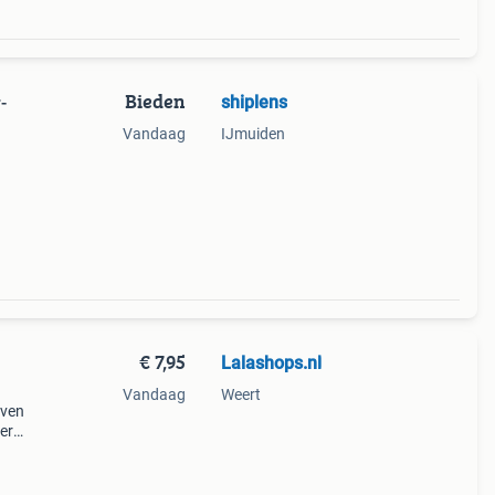
Bieden
shiplens
-
Vandaag
IJmuiden
€ 7,95
Lalashops.nl
Vandaag
Weert
even
ger
van
tige