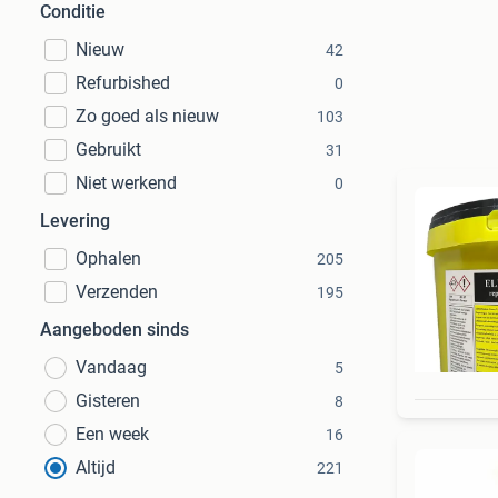
Conditie
Nieuw
42
Refurbished
0
Zo goed als nieuw
103
Gebruikt
31
Niet werkend
0
Levering
Ophalen
205
Verzenden
195
Aangeboden sinds
Vandaag
5
Gisteren
8
Een week
16
Altijd
221