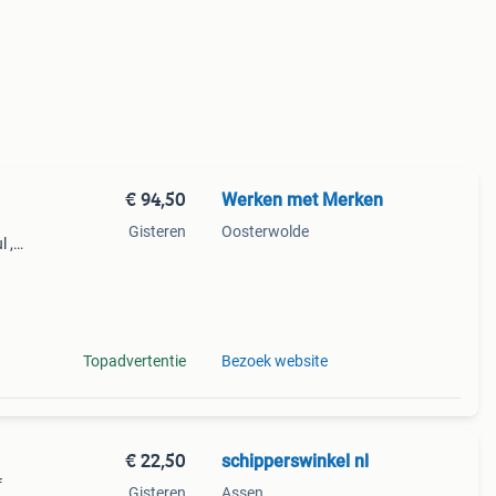
€ 94,50
Werken met Merken
Gisteren
Oosterwolde
l ,
innen
Topadvertentie
Bezoek website
€ 22,50
schipperswinkel nl
f
Gisteren
Assen