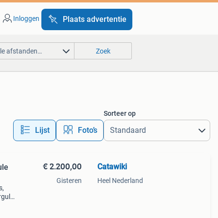
Inloggen
Plaats advertentie
lle afstanden…
Zoek
Sorteer op
Lijst
Foto’s
€ 2.200,00
Catawiki
ule
Gisteren
Heel Nederland
s,
erguld
r en