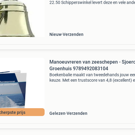
22.50 Schipperswinkel levert deze en vele and
nieuwe en gebruikte nautische artikelen, bezo
onze site, www.schipperswinkel.nl voor meer i
prijze
Nieuw
Verzenden
Manoeuvreren van zeeschepen - Sjoer
Groenhuis 9789492083104
Boekenbalie maakt van tweedehands jouw ee
keuze. Met een trustscore van 4,8 (excellent) 
dagen retour garantie maken we dat iedere d
waar. Bestel direct op onze website! Titel:
manoeuvreren
cherpste prijs
Gelezen
Verzenden