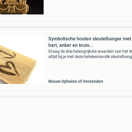
uurwer
Symbolische houten sleutelhanger met
hart, anker en kruis...
Draag de drie belangrijkste waarden van het l
altijd bij je met deze betekenisvolle sleutelhan
met hart, anker en kruis . De lamp is gemaakt 
hoogwaardig dukdalf hout en toont drie krach
Nieuw
Ophalen of Verzenden