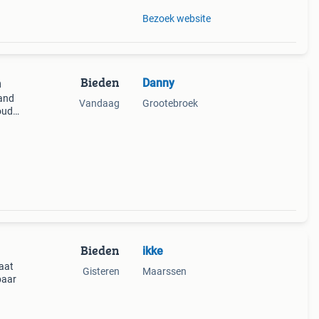
Bezoek website
Bieden
Danny
n
land
Vandaag
Grootebroek
zouden
 set
Bieden
ikke
aat
Gisteren
Maarssen
baar