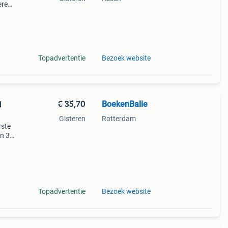
ere
ek
nfo,
Topadvertentie
Bezoek website
€ 35,70
BoekenBalie
d
Gisteren
Rotterdam
rste
en 30
ag
Topadvertentie
Bezoek website