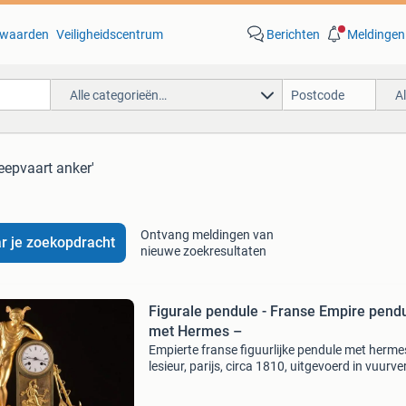
waarden
Veiligheidscentrum
Berichten
Meldingen
Alle categorieën…
A
eepvaart anker'
Ontvang meldingen van
r je zoekopdracht
nieuwe zoekresultaten
Figurale pendule - Franse Empire pend
met Hermes –
Empierte franse figuurlijke pendule met herme
lesieur, parijs, circa 1810, uitgevoerd in vuurv
brons (ormolu) met een staande hermes-figuu
maritieme attributen, mechanisch achtdaags