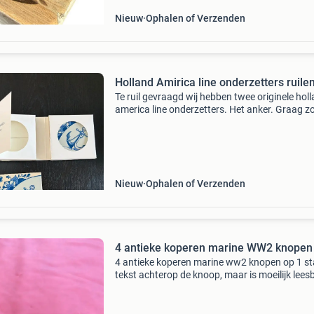
Nieuw
Ophalen of Verzenden
Holland Amirica line onderzetters ruile
Te ruil gevraagd wij hebben twee originele hol
america line onderzetters. Het anker. Graag 
wij deze willen ruilen voor de andere 3 uit deze
van 4: de scheepsbel het kompas sextent
Nieuw
Ophalen of Verzenden
4 antieke koperen marine WW2 knopen
4 antieke koperen marine ww2 knopen op 1 st
tekst achterop de knoop, maar is moeilijk lees