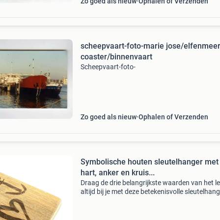
Zo goed als nieuw
Ophalen of Verzenden
scheepvaart-foto-marie jose/elfenmeer
coaster/binnenvaart
Scheepvaart-foto-
Zo goed als nieuw
Ophalen of Verzenden
Symbolische houten sleutelhanger met
hart, anker en kruis...
Draag de drie belangrijkste waarden van het l
altijd bij je met deze betekenisvolle sleutelhan
met hart, anker en kruis . De lamp is gemaakt 
hoogwaardig dukdalf hout en toont drie krach