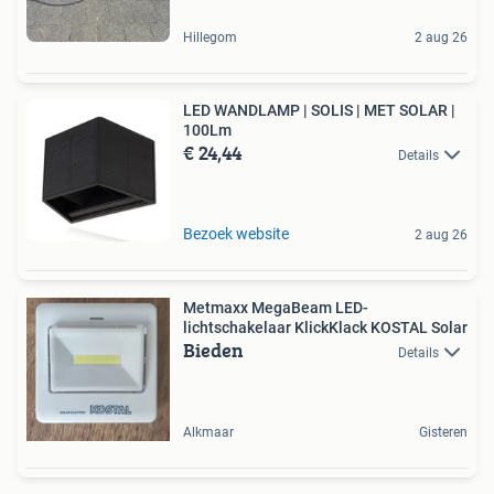
Hillegom
2 aug 26
LED WANDLAMP | SOLIS | MET SOLAR |
100Lm
€ 24,44
Details
Bezoek website
2 aug 26
Metmaxx MegaBeam LED-
lichtschakelaar KlickKlack KOSTAL Solar
Bieden
Details
Alkmaar
Gisteren