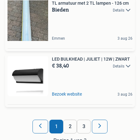
TL armatuur met 2 TL lampen - 126 cm
Bieden
Details
Emmen
3 aug 26
LED BULKHEAD | JULIET | 12W | ZWART
€ 38,40
Details
Bezoek website
3 aug 26
1
2
3