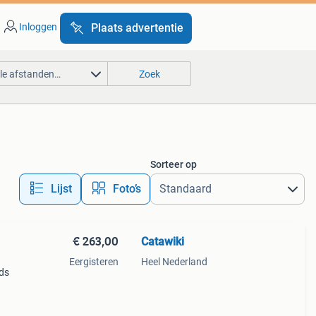
Inloggen
Plaats advertentie
lle afstanden…
Zoek
Sorteer op
Lijst
Foto’s
€ 263,00
Catawiki
Eergisteren
Heel Nederland
nds
9%
ric