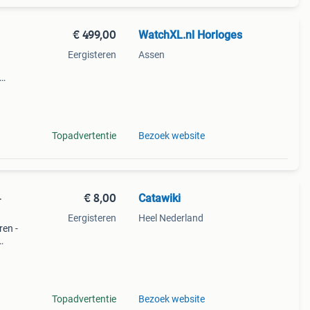
€ 499,00
WatchXL.nl Horloges
Eergisteren
Assen
 het
er
Topadvertentie
Bezoek website
€ 8,00
Catawiki
-
Eergisteren
Heel Nederland
ren -
ain -
Topadvertentie
Bezoek website