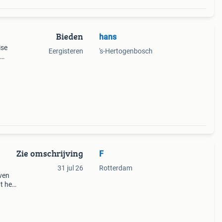
Bieden
hans
ise
Eergisteren
's-Hertogenbosch
oede
rtief
Zie omschrijving
F
31 jul 26
Rotterdam
even
nt heb
 nodig
Ik