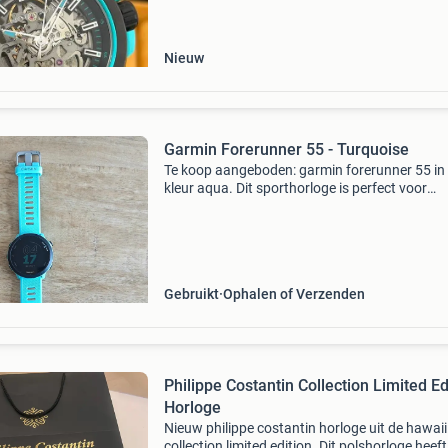
koperbescherming + €3 kavel beschrijving norq
wil
Nieuw
Garmin Forerunner 55 - Turquoise
Te koop aangeboden: garmin forerunner 55 in
kleur aqua. Dit sporthorloge is perfect voor
hardlopers en fitnessliefhebbers. Het horloge
onder andere afstand, hartslag, snelheid en
stappen. Het
Gebruikt
Ophalen of Verzenden
Philippe Costantin Collection Limited Ed
Horloge
Nieuw philippe costantin horloge uit de hawaii
collection limited edition. Dit polshorloge heef