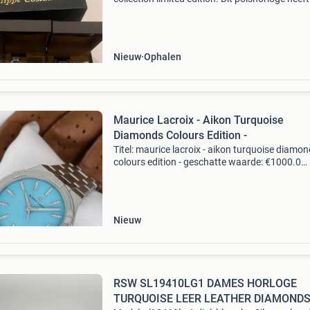
opvallende turquoise wijzerplaat en een
roestvrijstalen band. Het wordt geleverd in de
originele do
Nieuw
Ophalen
Maurice Lacroix - Aikon Turquoise
Diamonds Colours Edition -
Titel: maurice lacroix - aikon turquoise diamo
colours edition - geschatte waarde: €1000.0
Belangrijk: winnende biedingen zijn exclusief 
koperbescherming + €3 kavel beschrijving mau
Nieuw
RSW SL19410LG1 DAMES HORLOGE
TURQUOISE LEER LEATHER DIAMOND