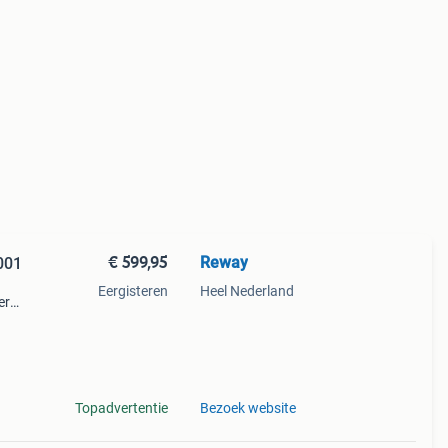
€ 599,95
Reway
001
Eergisteren
Heel Nederland
er
 een
 mm
Topadvertentie
Bezoek website