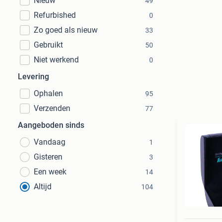
Nieuw
49
Refurbished
0
Zo goed als nieuw
33
Gebruikt
50
Niet werkend
0
Levering
Ophalen
95
Verzenden
77
Aangeboden sinds
Vandaag
1
Gisteren
3
Een week
14
Altijd
104