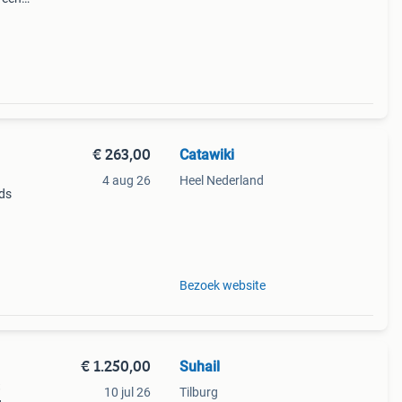
€ 263,00
Catawiki
4 aug 26
Heel Nederland
nds
9%
ric
Bezoek website
€ 1.250,00
Suhail
S
10 jul 26
Tilburg