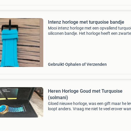
Intenz horloge met turquoise bandje
Mooi intenz horloge met een opvallend turquo
siliconen bandje. Het horloge heeft een zwarte
wijzerplaat met turquoise accenten en is in g
staat. Perfect voor dagelijks gebruik of als spo
a
Gebruikt
Ophalen of Verzenden
Heren Horloge Goud met Turquoise
(solmani)
Gloed nieuwe horloge, was een gift maar he l
loopt anders. Vraag me niet te veel erover wa
geen verstand van horloge dan dat ik het niet
hebt en iemand anders er blij mee kan maken. 