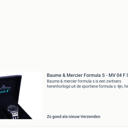
Baume & Mercier Formula S - MV 04 F 
Baume & mercier formula s is een zwitsers
herenhorloge uit de sportieve formula s -lijn, hi
met referentie mv 04 f 001 . Het horloge heeft
roestvrijstalen kast met een diameter van 33
en
Zo goed als nieuw
Verzenden