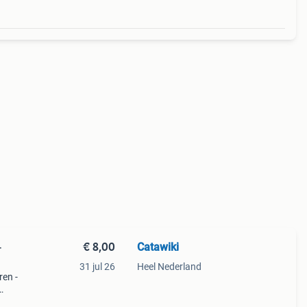
€ 8,00
Catawiki
-
31 jul 26
Heel Nederland
ren -