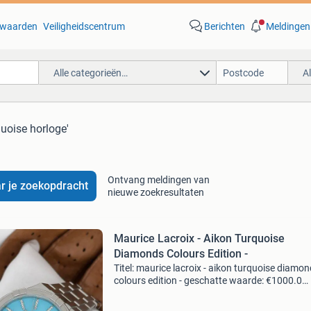
waarden
Veiligheidscentrum
Berichten
Meldingen
Alle categorieën…
A
quoise horloge'
Ontvang meldingen van
r je zoekopdracht
nieuwe zoekresultaten
Maurice Lacroix - Aikon Turquoise
Diamonds Colours Edition -
Titel: maurice lacroix - aikon turquoise diamo
colours edition - geschatte waarde: €1000.0
Belangrijk: winnende biedingen zijn exclusief 
koperbescherming + €3 kavel beschrijving mau