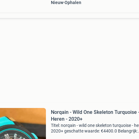
Nieuw
Ophalen
Norqain - Wild One Skeleton Turquoise 
Heren - 2020+
Titel: norqain - wild one skeleton turquoise - he
2020+ geschatte waarde: €4400.0 Belangrijk:
winnende biedingen zijn exclusief 9%