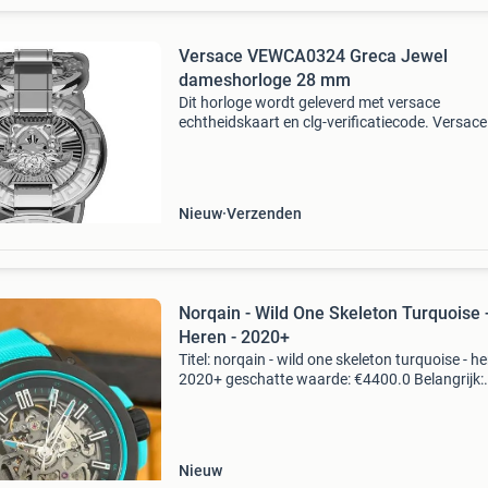
Versace VEWCA0324 Greca Jewel
dameshorloge 28 mm
Dit horloge wordt geleverd met versace
echtheidskaart en clg-verificatiecode. Versace
greca jewel vewca0324 dameshorloge 28 mm
versace vewca0324 greca jewel horloge is me
dan een tijdmeter: het
Nieuw
Verzenden
Norqain - Wild One Skeleton Turquoise 
Heren - 2020+
Titel: norqain - wild one skeleton turquoise - he
2020+ geschatte waarde: €4400.0 Belangrijk:
winnende biedingen zijn exclusief 9%
koperbescherming + €3 kavel beschrijving norq
wil
Nieuw