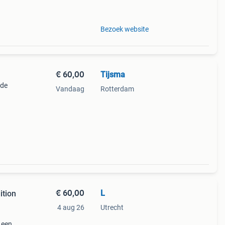
ain -
Bezoek website
€ 60,00
Tijsma
 de
Vandaag
Rotterdam
 meet
€ 60,00
L
ition
4 aug 26
Utrecht
t een