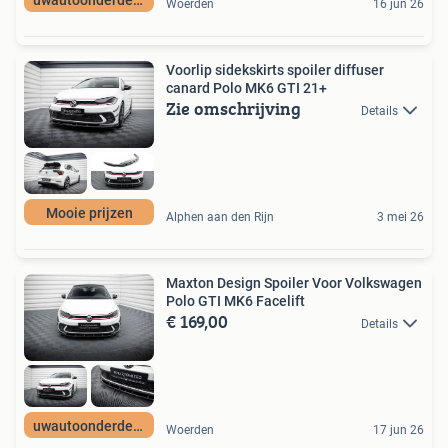
uwautoonderdeel nl
Woerden
16 jun 26
Voorlip sidekskirts spoiler diffuser
canard Polo MK6 GTI 21+
Zie omschrijving
Details
Mooie prijzen
Alphen aan den Rijn
3 mei 26
Maxton Design Spoiler Voor Volkswagen
Polo GTI MK6 Facelift
€ 169,00
Details
uwautoonderdeel nl
Woerden
17 jun 26