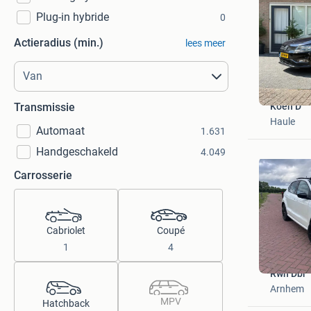
Plug-in hybride
0
Actieradius (min.)
lees meer
Koen D
Transmissie
Haule
Automaat
1.631
Handgeschakeld
4.049
Carrosserie
Cabriolet
Coupé
1
4
Rwn Dbr
Arnhem
MPV
Hatchback