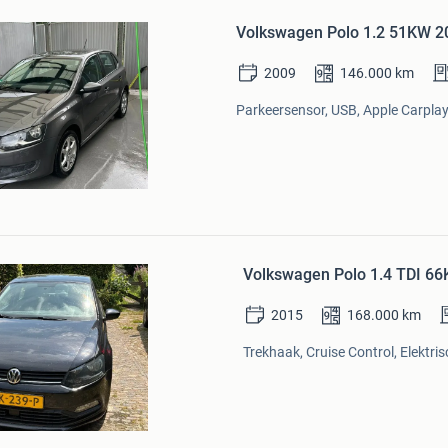
in
Volkswagen Polo 1.2 51KW 20
Mijn
Favorieten
2009
146.000
km
Parkeersensor, USB, Apple Carplay,
Bewaren
in
Volkswagen Polo 1.4 TDI 6
Mijn
Favorieten
2015
168.000
km
Trekhaak, Cruise Control, Elektris