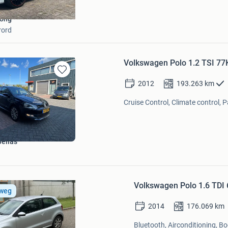
Jong
rord
Volkswagen Polo 1.2 TSI 7
Bewaren
2012
193.263
km
in
Mijn
Cruise Control, Climate control, 
Favorieten
Bellas
Bewaren
in
Volkswagen Polo 1.6 TDI
Mijn
 weg
Favorieten
2014
176.069
km
Bluetooth, Airconditioning, Bo