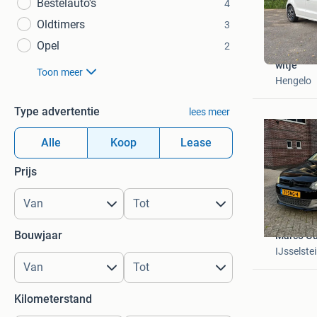
Bestelauto's
4
Oldtimers
3
Opel
2
witje
Toon meer
Hengelo
Type advertentie
lees meer
Alle
Koop
Lease
Prijs
Bouwjaar
Marco Ou
IJsselste
Kilometerstand