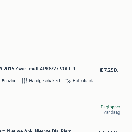
€ 7.250,-
W 2016 Zwart mett APK8/27 VOLL !!
Benzine
Handgeschakeld
Hatchback
Dagtopper
Vandaag
rt. Nieuwe Apk, Nieuwe Dis. Riem