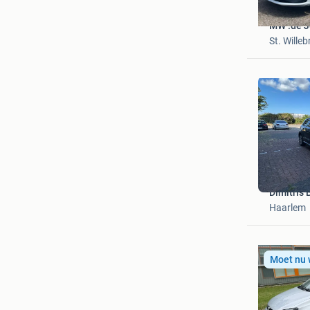
MW .de 
St. Willeb
Dimitris 
Haarlem
Moet nu