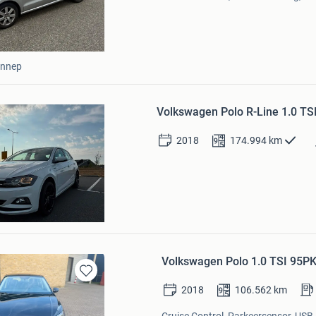
ennep
Bewaren
in
Volkswagen Polo R-Line 1.0 TS
Mijn
Favorieten
2018
174.994
km
e wilde
veen
Volkswagen Polo 1.0 TSI 95P
Bewaren
2018
106.562
km
in
Mijn
Cruise Control, Parkeersensor, USB,