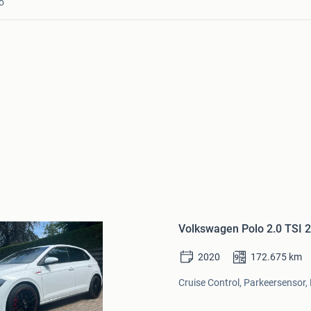
o
Bewaren
in
Volkswagen Polo 2.0 TSI 
Mijn
Favorieten
2020
172.675
km
Cruise Control, Parkeersensor,