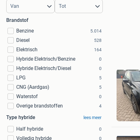
Brandstof
Benzine
5.014
Diesel
528
Elektrisch
164
Hybride Elektrisch/Benzine
0
Hybride Elektrisch/Diesel
0
LPG
5
CNG (Aardgas)
5
Waterstof
0
Overige brandstoffen
4
Dhr…
Type hybride
lees meer
Rosmale
Half hybride
0
Volledig hybride
0