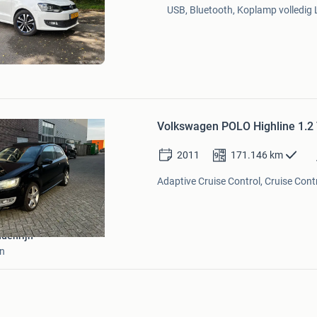
Mijn
USB, Bluetooth, Koplamp volledig 
Favorieten
Bewaren
in
Volkswagen POLO Highline 1.2
Mijn
Favorieten
2011
171.146
km
Adaptive Cruise Control, Cruise Contr
denrijn
in