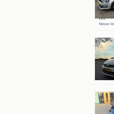
LVS
Nieuw-V
Wesley D
Waddinx