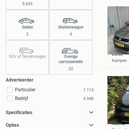
5.653
Sedan
Stationwagon
2
4
Dorus
SUV of Terreinwagen
Overige
Kampen
carrosserieën
22
Adverteerder
Particulier
1.113
Bedrijf
4.548
Specificaties
Adema
Opties