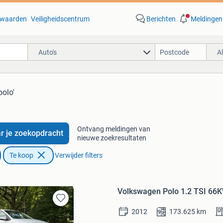
waarden
Veiligheidscentrum
Berichten
Meldingen
Auto's
A
polo'
Ontvang meldingen van
r je zoekopdracht
nieuwe zoekresultaten
Te koop
Verwijder filters
Volkswagen Polo 1.2 TSI 66
Bewaren
2012
173.625
km
in