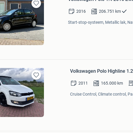
Bewaren
2016
206.751
km
in
Mijn
Start-stop-systeem, Metallic lak, N
Favorieten
Volkswagen Polo Highline 1
Bewaren
2011
165.000
km
in
Mijn
Cruise Control, Climate control, P
Favorieten
Bewaren