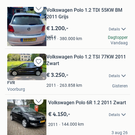
Volkswagen Polo 1.2 TDI 55KW BM
Bewaren
2011 Grijs
in
Mijn
€ 1.200,-
Details
Favorieten
fuatgumustas@hotmail.c
Dagtopper
380.000
km
2011
Vandaag
Heemskerk
Volkswagen Polo 1.2 TSI 77KW 2011
Zwart
Bewaren
in
€ 3.250,-
Details
Mijn
FVR
Favorieten
263.858
km
2011
Gisteren
Voorburg
Volkswagen Polo 6R 1.2 2011 Zwart
Bewaren
in
€ 4.150,-
Details
Mijn
Favorieten
144.000
km
2011
Marc Schiphorst
3 aug 26