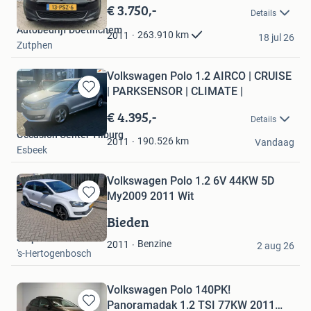
in
€ 3.750,-
Details
Mijn
Autobedrijf Doetinchem
Favorieten
263.910
km
2011
18 jul 26
Zutphen
Volkswagen Polo 1.2 AIRCO | CRUISE
| PARKSENSOR | CLIMATE |
Bewaren
in
€ 4.395,-
Details
Mijn
Occasion Center Tilburg
Favorieten
190.526
km
2011
Vandaag
Esbeek
Volkswagen Polo 1.2 6V 44KW 5D
My2009 2011 Wit
Bewaren
in
Bieden
Mijn
Stephan
Favorieten
Benzine
2011
2 aug 26
's-Hertogenbosch
Volkswagen Polo 140PK!
Panoramadak 1.2 TSI 77KW 2011