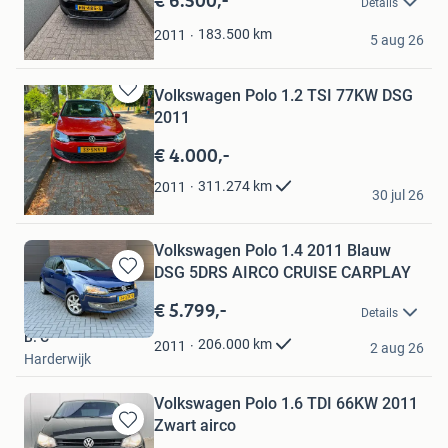
Details
Favorieten
Maureen
183.500
km
2011
5 aug 26
Borne
Volkswagen Polo 1.2 TSI 77KW DSG
Bewaren
2011
in
Mijn
€ 4.000,-
Favorieten
Mael Ahmadi
311.274
km
2011
30 jul 26
Ede
Volkswagen Polo 1.4 2011 Blauw
DSG 5DRS AIRCO CRUISE CARPLAY
Bewaren
in
€ 5.799,-
Details
Mijn
B. C
Favorieten
206.000
km
2011
2 aug 26
Harderwijk
Volkswagen Polo 1.6 TDI 66KW 2011
Zwart airco
Bewaren