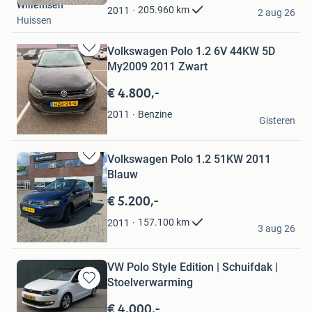
Willemsen
Favorieten
205.960
km
2011
2 aug 26
Huissen
Volkswagen Polo 1.2 6V 44KW 5D
Bewaren
My2009 2011 Zwart
in
Mijn
€ 4.800,-
Favorieten
Chadi Beiroeti
Benzine
2011
Gisteren
Enschede
Volkswagen Polo 1.2 51KW 2011
Bewaren
Blauw
in
Mijn
€ 5.200,-
Favorieten
chevina
157.100
km
2011
3 aug 26
Cuijk
VW Polo Style Edition | Schuifdak |
Stoelverwarming
Bewaren
in
€ 4.000,-