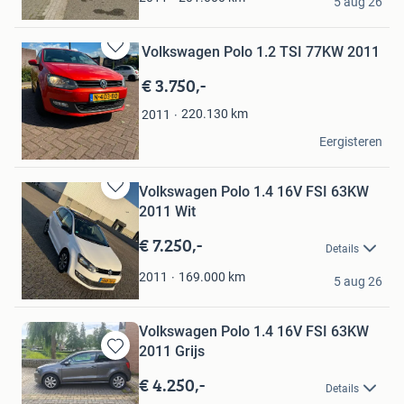
5 aug 26
IJsselstein
Volkswagen Polo 1.2 TSI 77KW 2011
Bewaren
in
€ 3.750,-
Mijn
Favorieten
220.130
km
2011
Rimon
Eergisteren
Uden
Volkswagen Polo 1.4 16V FSI 63KW
Bewaren
2011 Wit
in
Mijn
€ 7.250,-
Details
Favorieten
adam
169.000
km
2011
5 aug 26
Tilburg
Volkswagen Polo 1.4 16V FSI 63KW
2011 Grijs
Bewaren
in
€ 4.250,-
Details
Mijn