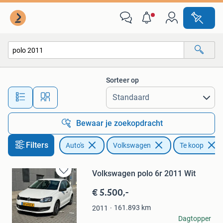
Volkswagen
Sorteer op
Alle afstanden…
Bewaar je zoekopdracht
Filters
Auto's
Volkswagen
Te koop
Volkswagen polo 6r 2011 Wit
Bewaren
in
€ 5.500,-
Mijn
Favorieten
161.893
km
2011
Corne Van de pol
Dagtopper