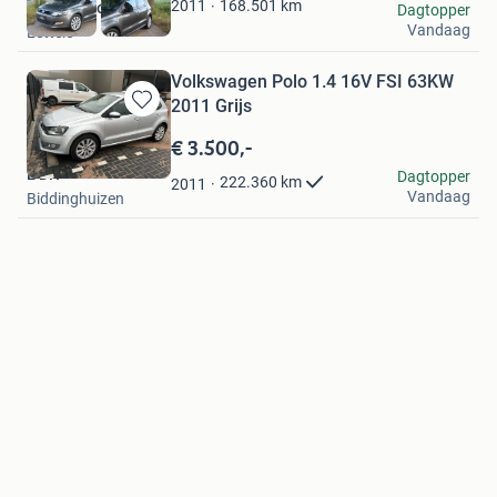
168.501
km
2011
DK Automotive
Dagtopper
Vandaag
Lettele
Volkswagen Polo 1.4 16V FSI 63KW
2011 Grijs
Bewaren
in
€ 3.500,-
Mijn
E DH
Dagtopper
Favorieten
222.360
km
2011
Vandaag
Biddinghuizen