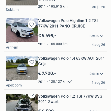
Mijn
Noord Deals
Favorieten
195.915
km
2011
30 jul 26
Dokkum
Volkswagen Polo Highline 1.2 TSI
77KW 2011 PANO, CRUISE
Bewaren
in
€ 5.499,-
Details
Mijn
Rwn Dbr
Favorieten
165.000
km
2011
4 aug 26
Arnhem
Volkswagen Polo 1.4 63KW AUT 2011
Grijs
Bewaren
in
€ 7.700,-
Details
Mijn
M.N
Favorieten
120.127
km
2011
1 aug 26
Apeldoorn
Volkswagen Polo 1.2 TSI 77KW DSG
Bewaren
2011 Zwart
in
Mijn
€ 6.500,-