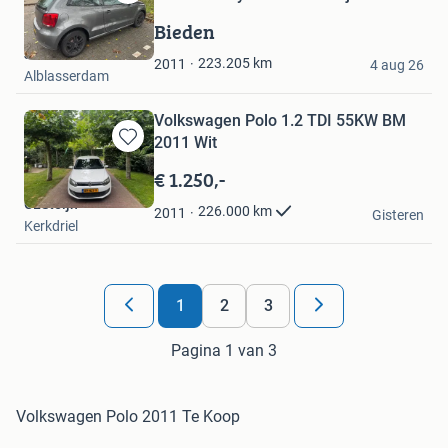
Bewaren
in
Bieden
Mijn
Jesse
Favorieten
223.205
km
2011
4 aug 26
Alblasserdam
Volkswagen Polo 1.2 TDI 55KW BM
2011 Wit
Bewaren
in
€ 1.250,-
Mijn
CLSteijn
Favorieten
226.000
km
2011
Gisteren
Kerkdriel
1
2
3
Pagina 1 van 3
Volkswagen Polo 2011 Te Koop