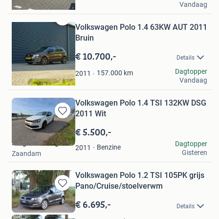
Vandaag
Renswoude
Volkswagen Polo 1.4 63KW AUT 2011
Bewaren
in
Bruin
Mijn
€ 10.700,-
Favorieten
Details
Wesley.V
Dagtopper
157.000
km
2011
Vandaag
Beilen
Volkswagen Polo 1.4 TSI 132KW DSG
2011 Wit
Bewaren
in
€ 5.500,-
Mijn
Rutger tuerlings
Dagtopper
Favorieten
Benzine
2011
Gisteren
Zaandam
Volkswagen Polo 1.2 TSI 105PK grijs
Pano/Cruise/stoelverwm
Bewaren
in
€ 6.695,-
Details
Mijn
Favorieten