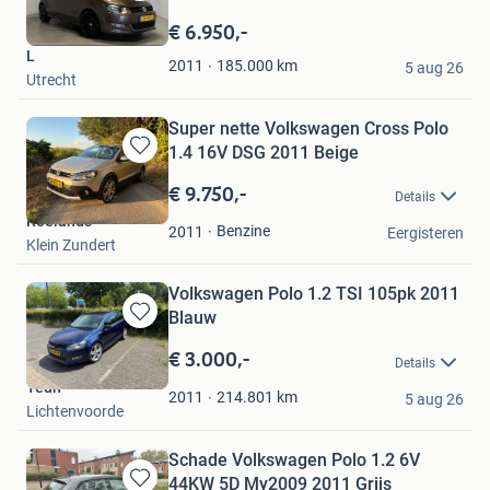
Bewaren
Bruin
in
€ 6.950,-
Mijn
L
Favorieten
185.000
km
2011
5 aug 26
Utrecht
Super nette Volkswagen Cross Polo
1.4 16V DSG 2011 Beige
Bewaren
in
€ 9.750,-
Details
Mijn
Roelands
Favorieten
Benzine
2011
Eergisteren
Klein Zundert
Volkswagen Polo 1.2 TSI 105pk 2011
Blauw
Bewaren
in
€ 3.000,-
Details
Mijn
Teun
Favorieten
214.801
km
2011
5 aug 26
Lichtenvoorde
Schade Volkswagen Polo 1.2 6V
44KW 5D My2009 2011 Grijs