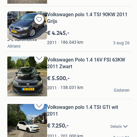
Beek
Volkswagen polo 1.4 TSI 90KW 2011
Grijs
Bewaren
in
€ 4.245,-
Mijn
J-L Automotive
Favorieten
186.043
km
2011
3 aug 26
Almere
Volkswagen Polo 1.4 16V FSI 63KW
Bewaren
2011 Zwart
in
Mijn
€ 5.500,-
Favorieten
simon
158.031
km
2011
Gisteren
Almelo
Volkswagen polo 1.4 TSI GTI wit
Bewaren
2011
in
Mijn
€ 7.250,-
Details
Favorieten
Mitch Murk
201.000
km
2011