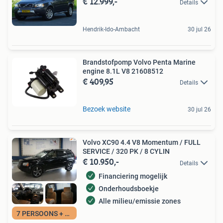
€ 12.999,-
Details
Hendrik-Ido-Ambacht
30 jul 26
Brandstofpomp Volvo Penta Marine
engine 8.1L V8 21608512
€ 409,95
Details
Bezoek website
30 jul 26
Volvo XC90 4.4 V8 Momentum / FULL
SERVICE / 320 PK / 8 CYLIN
€ 10.950,-
Details
Financiering mogelijk
Onderhoudsboekje
Alle milieu/emissie zones
7 PERSOONS + 8 CYL