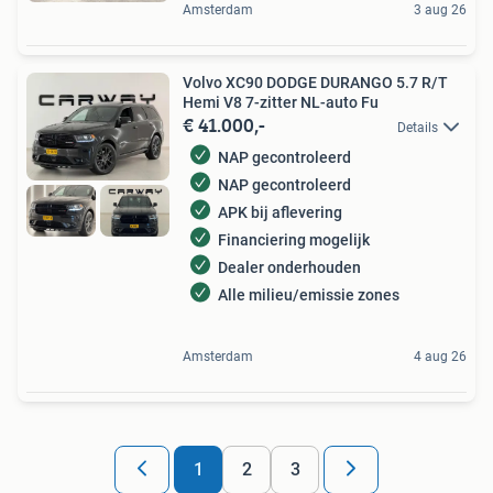
Amsterdam
3 aug 26
Volvo XC90 DODGE DURANGO 5.7 R/T
Hemi V8 7-zitter NL-auto Fu
€ 41.000,-
Details
NAP gecontroleerd
NAP gecontroleerd
APK bij aflevering
Financiering mogelijk
Dealer onderhouden
Alle milieu/emissie zones
Amsterdam
4 aug 26
1
2
3