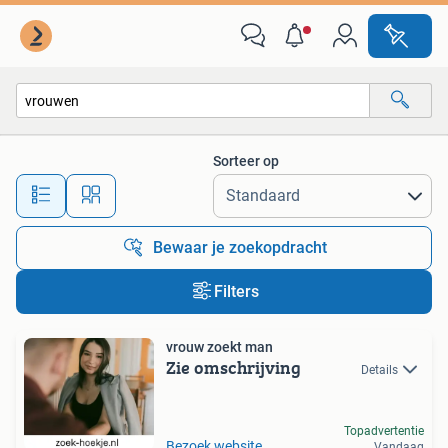
Alle categorieën…
Sorteer op
Alle afstanden…
Bewaar je zoekopdracht
Filters
vrouw zoekt man
Zie omschrijving
Details
Topadvertentie
Bezoek website
Vandaag