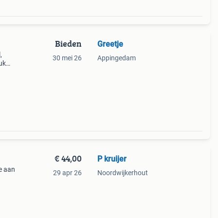
Bieden
Greetje
,
30 mei 26
Appingedam
uk
€ 44,00
P kruijer
je aan
29 apr 26
Noordwijkerhout