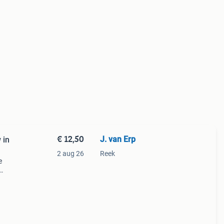
€ 12,50
J. van Erp
 in
2 aug 26
Reek
e
 van