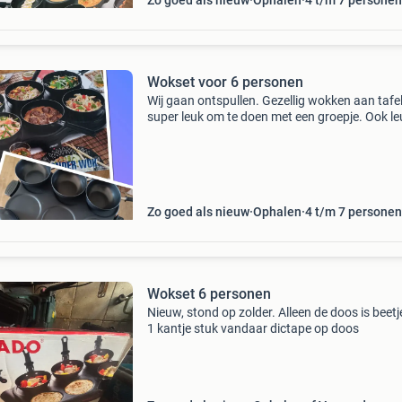
Zo goed als nieuw
Ophalen
4 t/m 7 personen
Wokset voor 6 personen
Wij gaan ontspullen. Gezellig wokken aan tafel
super leuk om te doen met een groepje. Ook le
om buiten te doen. Weinig gebruikt wel zelf
spateltjes aanschaffen. Bieden afhalen in
appingedam.
Zo goed als nieuw
Ophalen
4 t/m 7 personen
Wokset 6 personen
Nieuw, stond op zolder. Alleen de doos is beet
1 kantje stuk vandaar dictape op doos