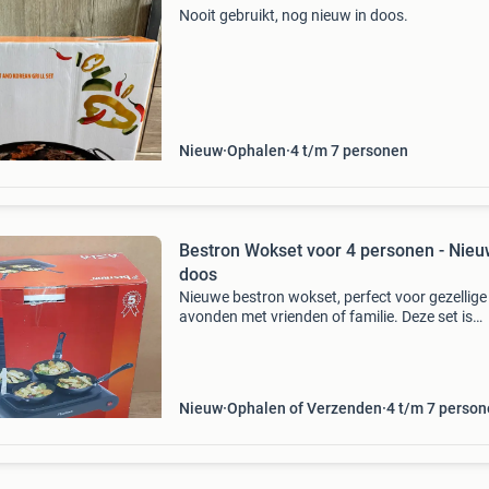
Nooit gebruikt, nog nieuw in doos.
Nieuw
Ophalen
4 t/m 7 personen
Bestron Wokset voor 4 personen - Nieu
doos
Nieuwe bestron wokset, perfect voor gezellige
avonden met vrienden of familie. Deze set is
geschikt voor 4 personen en zit nog nieuw in d
originele doos. Ideaal voor het bereiden van
heerlijke aziati
Nieuw
Ophalen of Verzenden
4 t/m 7 perso