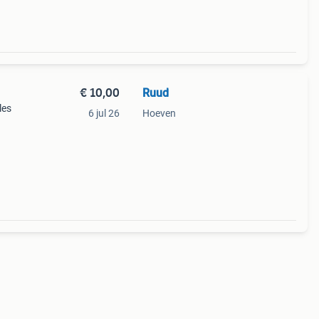
€ 10,00
Ruud
les
6 jul 26
Hoeven