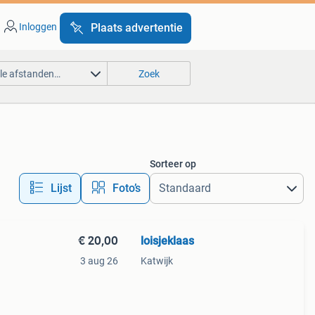
Inloggen
Plaats advertentie
lle afstanden…
Zoek
Sorteer op
Lijst
Foto’s
€ 20,00
loisjeklaas
3 aug 26
Katwijk