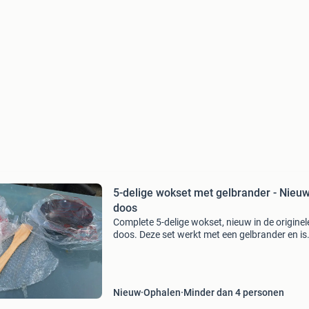
5-delige wokset met gelbrander - Nieuw
doos
Complete 5-delige wokset, nieuw in de originel
doos. Deze set werkt met een gelbrander en is
ideaal voor het bereiden van heerlijke
wokgerechten. De wokpan heeft een diameter
circa 20,5 cm. Ophal
Nieuw
Ophalen
Minder dan 4 personen