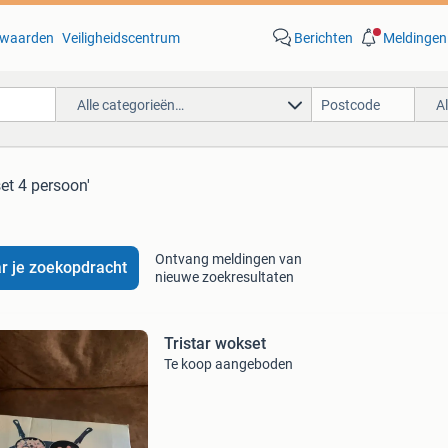
waarden
Veiligheidscentrum
Berichten
Meldingen
Alle categorieën…
A
et 4 persoon'
Ontvang meldingen van
r je zoekopdracht
nieuwe zoekresultaten
Tristar wokset
Te koop aangeboden