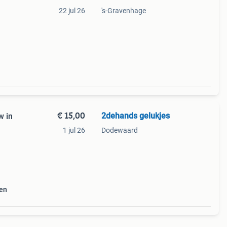
22 jul 26
's-Gravenhage
€ 15,00
2dehands gelukjes
w in
1 jul 26
Dodewaard
e
nen