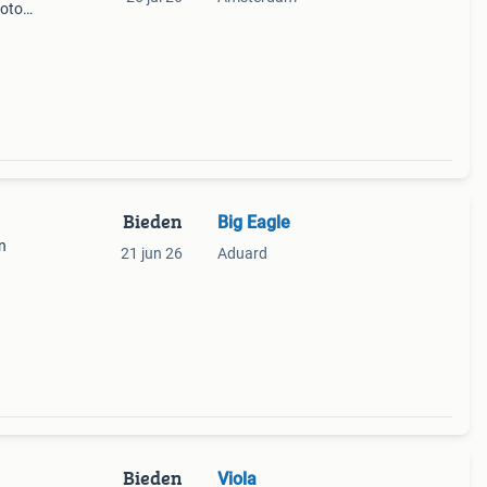
foto
Bieden
Big Eagle
n
21 jun 26
Aduard
Bieden
Viola