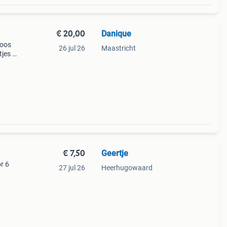
€ 20,00
Danique
doos
26 jul 26
Maastricht
jes +
€ 7,50
Geertje
r 6
27 jul 26
Heerhugowaard