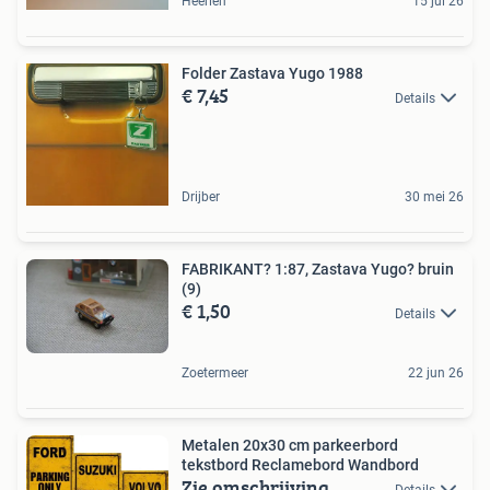
Heerlen
15 jul 26
Folder Zastava Yugo 1988
€ 7,45
Details
Drijber
30 mei 26
FABRIKANT? 1:87, Zastava Yugo? bruin
(9)
€ 1,50
Details
Zoetermeer
22 jun 26
Metalen 20x30 cm parkeerbord
tekstbord Reclamebord Wandbord
Zie omschrijving
Details